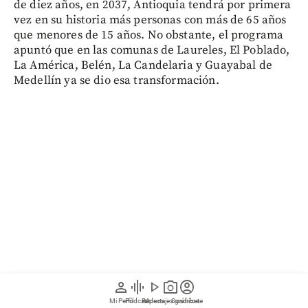
de diez años, en 2037, Antioquia tendrá por primera
vez en su historia más personas con más de 65 años
que menores de 15 años. No obstante, el programa
apuntó que en las comunas de Laureles, El Poblado,
La América, Belén, La Candelaria y Guayabal de
Medellín ya se dio esa transformación.
person
graphic_eq
play_arrow
photo_camera
account_circle
Mi Perfil
Pódcast
Reportajes gráficos
Videos
Suscríbete