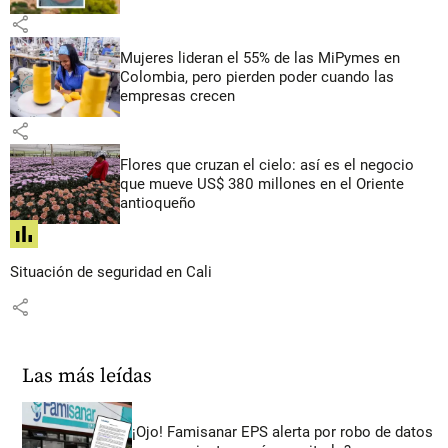
share
Mujeres lideran el 55% de las MiPymes en
Colombia, pero pierden poder cuando las
empresas crecen
share
Flores que cruzan el cielo: así es el negocio
que mueve US$ 380 millones en el Oriente
antioqueño
share
Situación de seguridad en Cali
share
Las más leídas
¡Ojo! Famisanar EPS alerta por robo de datos