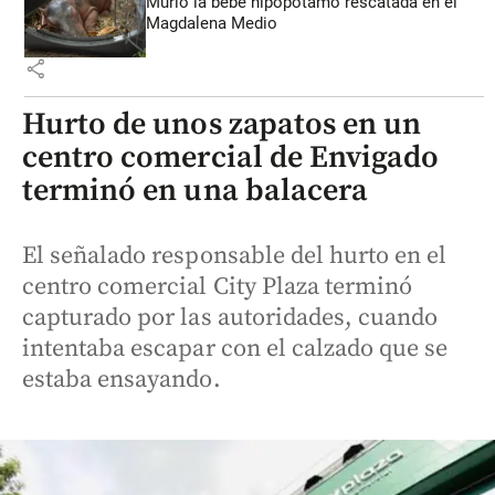
Murió la bebé hipopótamo rescatada en el
Magdalena Medio
share
Hurto de unos zapatos en un
centro comercial de Envigado
terminó en una balacera
El señalado responsable del hurto en el
centro comercial City Plaza terminó
capturado por las autoridades, cuando
intentaba escapar con el calzado que se
estaba ensayando.