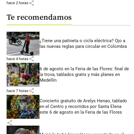
share
hace 2 horas
Te recomendamos
¿Tiene una patineta o cicla eléctrica? Ojo a
las nuevas reglas para circular en Colombia
share
hace 4 horas
6 de agosto en la Feria de las Flores: final de
la trova, tablados gratis y más planes en
Medellín
share
hace 7 horas
Concierto gratuito de Arelys Henao, tablado
en el Centro y recorridos por Santa Elena
este 6 de agosto en la Feria de las Flores
share