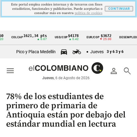
Este portal emplea cookies internas y de terceros con fines
estadísticos, funcionales y publicitarios. Puede aceptarlas o
CONTINUAR
consultar más en nuestra
politica de cookies
1621,34 pts
$4178
$3672
9,9 
COLCAP
USD/COP
EUR/COP
DESEMPLEO
Cintillo
▲ 0.67
▲ 0.42
▼ 25.00
▼ 0.3
de
Pico y Placa Medellín
Jueves
3 y 6
3 y 6
indicadores
económicos
menu
person
search
Colombia
Jueves
, 6 de Agosto de 2026
78% de los estudiantes de
primero de primaria de
Antioquia están por debajo del
estándar mundial en lectura