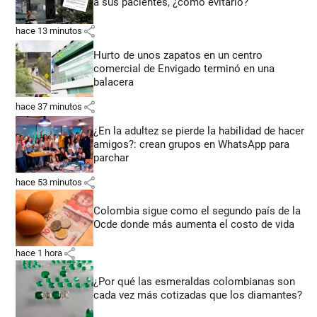
a sus pacientes, ¿cómo evitarlo?
share
hace 13 minutos
Hurto de unos zapatos en un centro
comercial de Envigado terminó en una
balacera
share
hace 37 minutos
¿En la adultez se pierde la habilidad de hacer
amigos?: crean grupos en WhatsApp para
parchar
share
hace 53 minutos
Colombia sigue como el segundo país de la
Ocde donde más aumenta el costo de vida
share
hace 1 hora
¿Por qué las esmeraldas colombianas son
cada vez más cotizadas que los diamantes?