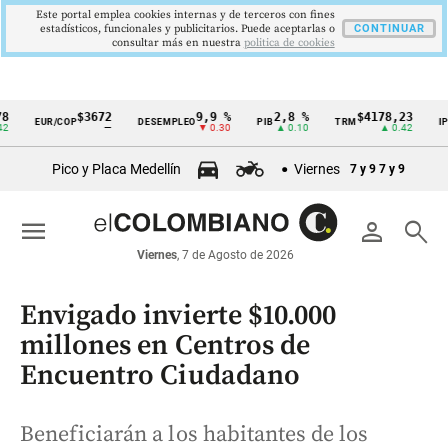
Este portal emplea cookies internas y de terceros con fines
estadísticos, funcionales y publicitarios. Puede aceptarlas o
CONTINUAR
consultar más en nuestra
politica de cookies
$3672
9,9 %
2,8 %
$4178,23
5,8
EUR/COP
DESEMPLEO
PIB
TRM
IPC
Cintillo
—
▼ 0.30
▲ 0.10
▲ 0.42
▼ 
de
Pico y Placa Medellín
Viernes
7 y 9
7 y 9
indicadores
económicos
menu
person
search
Colombia
Viernes
, 7 de Agosto de 2026
Envigado invierte $10.000
millones en Centros de
Encuentro Ciudadano
Beneficiarán a los habitantes de los