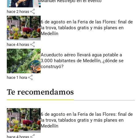
Manuel Restrepo en el evento
share
hace 2 horas
6 de agosto en la Feria de las Flores: final de
la trova, tablados gratis y más planes en
Medellín
share
hace 4 horas
Acueducto aéreo llevará agua potable a
3.000 habitantes de Medellín, ¿dónde se
construyó?
share
hace 1 hora
Te recomendamos
6 de agosto en la Feria de las Flores: final de
la trova, tablados gratis y más planes en
Medellín
share
hace 4 horas