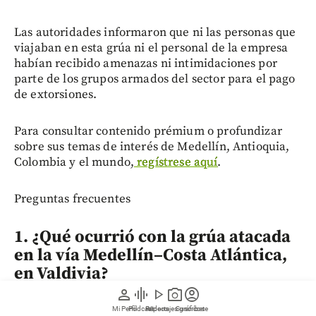
Las autoridades informaron que ni las personas que
viajaban en esta grúa ni el personal de la empresa
habían recibido amenazas ni intimidaciones por
parte de los grupos armados del sector para el pago
de extorsiones.
Para consultar contenido prémium o profundizar
sobre sus temas de interés de Medellín, Antioquia,
Colombia y el mundo,
regístrese aquí
.
Preguntas frecuentes
1. ¿Qué ocurrió con la grúa atacada
en la vía Medellín–Costa Atlántica,
en Valdivia?
person
graphic_eq
play_arrow
photo_camera
account_circle
Según la información conocida, dos trabajadores de
Mi Perfil
Pódcast
Reportajes gráficos
Videos
Suscríbete