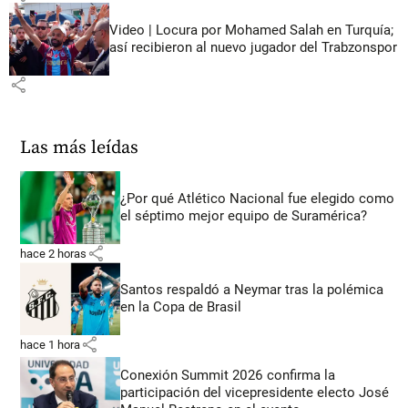
Video | Locura por Mohamed Salah en Turquía;
así recibieron al nuevo jugador del Trabzonspor
share
Las más leídas
¿Por qué Atlético Nacional fue elegido como
el séptimo mejor equipo de Suramérica?
share
hace 2 horas
Santos respaldó a Neymar tras la polémica
en la Copa de Brasil
share
hace 1 hora
Conexión Summit 2026 confirma la
participación del vicepresidente electo José