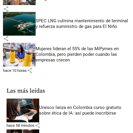
share
SPEC LNG culmina mantenimiento de terminal
y refuerza suministro de gas para El Niño
share
Mujeres lideran el 55% de las MiPymes en
Colombia, pero pierden poder cuando las
empresas crecen
share
hace 10 horas
Las más leídas
Unesco lanza en Colombia curso gratuito
sobre ética de IA: así puede inscribirse
share
hace 58 minutos