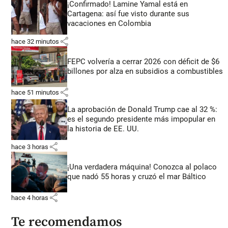
¡Confirmado! Lamine Yamal está en
Cartagena: así fue visto durante sus
vacaciones en Colombia
share
hace 32 minutos
FEPC volvería a cerrar 2026 con déficit de $6
billones por alza en subsidios a combustibles
share
hace 51 minutos
La aprobación de Donald Trump cae al 32 %:
es el segundo presidente más impopular en
la historia de EE. UU.
share
hace 3 horas
¡Una verdadera máquina! Conozca al polaco
que nadó 55 horas y cruzó el mar Báltico
share
hace 4 horas
Te recomendamos