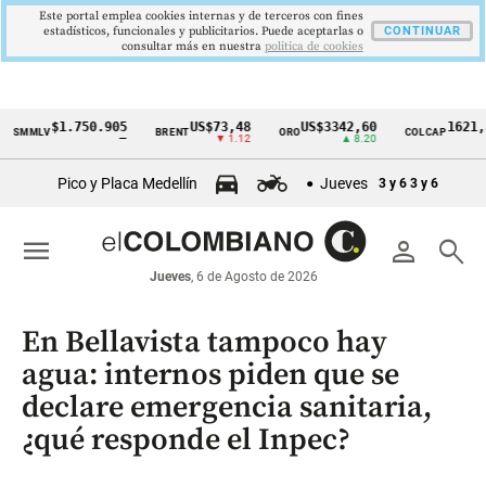
Este portal emplea cookies internas y de terceros con fines
estadísticos, funcionales y publicitarios. Puede aceptarlas o
CONTINUAR
consultar más en nuestra
politica de cookies
$1.750.905
US$73,48
US$3342,60
1621,34 p
LV
BRENT
ORO
COLCAP
Cintillo
—
▼ 1.12
▲ 8.20
▲ 0.
de
Pico y Placa Medellín
Jueves
3 y 6
3 y 6
indicadores
económicos
menu
person
search
Colombia
Jueves
, 6 de Agosto de 2026
En Bellavista tampoco hay
agua: internos piden que se
declare emergencia sanitaria,
¿qué responde el Inpec?