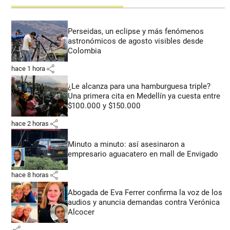
Perseidas, un eclipse y más fenómenos
astronómicos de agosto visibles desde
Colombia
share
hace 1 hora
¿Le alcanza para una hamburguesa triple?
Una primera cita en Medellín ya cuesta entre
$100.000 y $150.000
share
hace 2 horas
Minuto a minuto: así asesinaron a
empresario aguacatero en mall de Envigado
share
hace 8 horas
Abogada de Eva Ferrer confirma la voz de los
audios y anuncia demandas contra Verónica
Alcocer
share