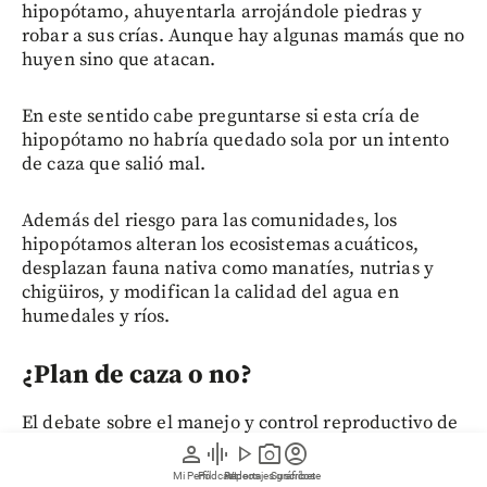
hipopótamo, ahuyentarla arrojándole piedras y
robar a sus crías. Aunque hay algunas mamás que no
huyen sino que atacan.
En este sentido cabe preguntarse si esta cría de
hipopótamo no habría quedado sola por un intento
de caza que salió mal.
Además del riesgo para las comunidades, los
hipopótamos alteran los ecosistemas acuáticos,
desplazan fauna nativa como manatíes, nutrias y
chigüiros, y modifican la calidad del agua en
humedales y ríos.
¿Plan de caza o no?
El debate sobre el manejo y control reproductivo de
esta especie sigue abierto. Recientemente, el nuevo
person
graphic_eq
play_arrow
photo_camera
account_circle
ministro de Ambiente, Fabio Arjona, anunció que no
Mi Perfil
Pódcast
Reportajes gráficos
Videos
Suscríbete