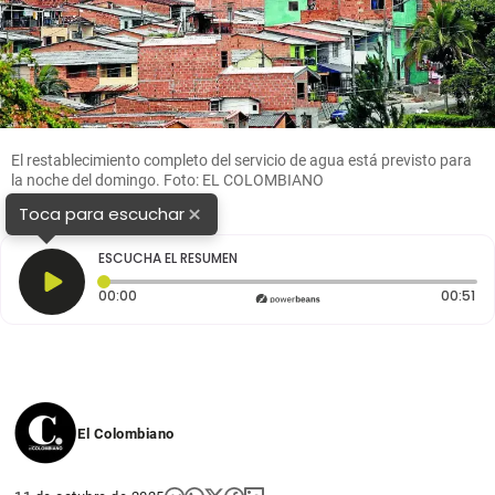
El restablecimiento completo del servicio de agua está previsto para
la noche del domingo. Foto: EL COLOMBIANO
×
Toca para escuchar
ESCUCHA EL RESUMEN
Tiempo transcurrido: 0 segundos
Du
00:00
00:51
El Colombiano