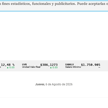
 fines estadísticos, funcionales y publicitarios. Puede aceptarlas
8 %
$386,1273
$1.750.905
UVR
SMMLV
BRENT
Unidad Valor Real
Salario Mínimo
Petróleo
0.05
▲ 0.03
—
Jueves
, 6 de Agosto de 2026