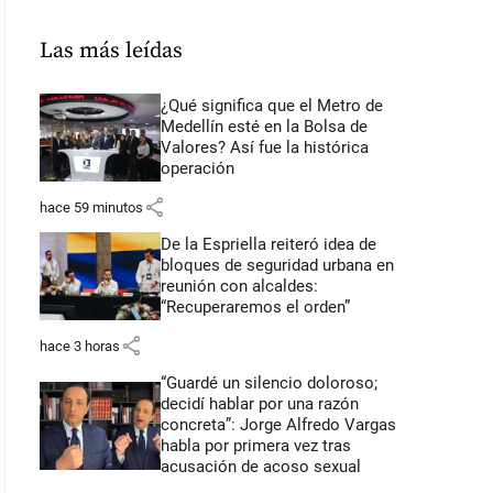
Las más leídas
¿Qué significa que el Metro de
Medellín esté en la Bolsa de
Valores? Así fue la histórica
operación
share
hace 59 minutos
De la Espriella reiteró idea de
bloques de seguridad urbana en
reunión con alcaldes:
“Recuperaremos el orden”
share
hace 3 horas
“Guardé un silencio doloroso;
decidí hablar por una razón
concreta”: Jorge Alfredo Vargas
habla por primera vez tras
acusación de acoso sexual