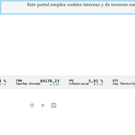
Este portal emplea cookies internas y de terceros con
$4178,23
5,81 %
12,4
TRM
IPC
DTF
Cintillo
Tasa Rep. Moneda
Inflación anual
Dep. Término Fijo
▲ 0.42
▼ 0.12
▲ 
de
indicadores
graphic_eq
play_arrow
photo_camera
económicos
Colombia