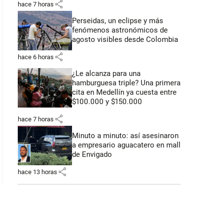
share
hace 7 horas
Perseidas, un eclipse y más
fenómenos astronómicos de
agosto visibles desde Colombia
share
hace 6 horas
¿Le alcanza para una
hamburguesa triple? Una primera
cita en Medellín ya cuesta entre
$100.000 y $150.000
share
hace 7 horas
Minuto a minuto: así asesinaron
a empresario aguacatero en mall
de Envigado
share
hace 13 horas