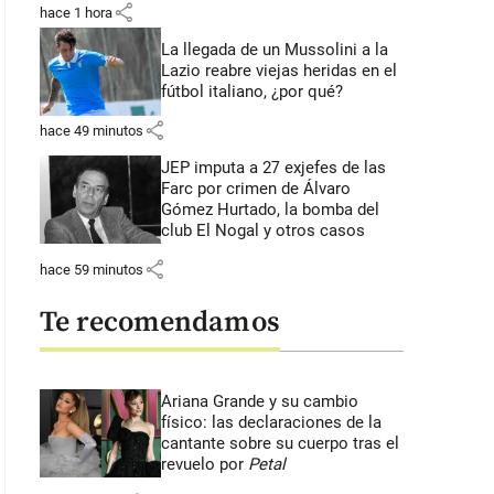
share
hace 1 hora
La llegada de un Mussolini a la
Lazio reabre viejas heridas en el
fútbol italiano, ¿por qué?
share
hace 49 minutos
JEP imputa a 27 exjefes de las
Farc por crimen de Álvaro
Gómez Hurtado, la bomba del
club El Nogal y otros casos
share
hace 59 minutos
Te recomendamos
Ariana Grande y su cambio
físico: las declaraciones de la
cantante sobre su cuerpo tras el
revuelo por
Petal