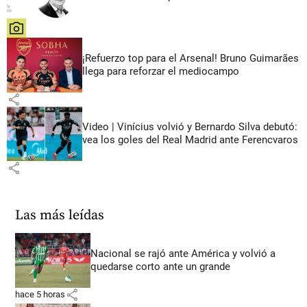
share
¡Refuerzo top para el Arsenal! Bruno Guimarães
llega para reforzar el mediocampo
share
Video | Vinícius volvió y Bernardo Silva debutó:
vea los goles del Real Madrid ante Ferencvaros
share
Las más leídas
Nacional se rajó ante América y volvió a
quedarse corto ante un grande
share
hace 5 horas