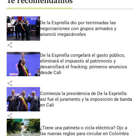
Te recomendamos
De la Espriella dio por terminadas las
negociaciones con grupos armados y
anunció megacárceles
share
De la Espriella congelará el gasto público,
eliminará el impuesto al patrimonio y
desarrollará el fracking: primeros anuncios
desde Cali
share
Comienza la presidencia de De la Espriella:
así fue el juramento y la imposición de banda
en Cali
share
¿Tiene una patineta o cicla eléctrica? Ojo a
las nuevas reglas para circular en Colombia