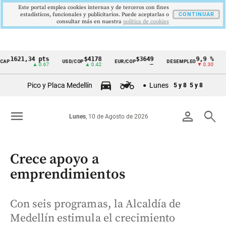
Este portal emplea cookies internas y de terceros con fines
estadísticos, funcionales y publicitarios. Puede aceptarlas o
CONTINUAR
consultar más en nuestra
politica de cookies
21,34 pts
$4178
$3649
9,9 %
2,
USD/COP
EUR/COP
DESEMPLEO
PIB
Cintillo
▲ 0.67
▲ 0.42
—
▼ 0.30
▲ 
de
Pico y Placa Medellín
Lunes
5 y 8
5 y 8
indicadores
económicos
menu
person
search
Lunes
, 10 de Agosto de 2026
Colombia
Crece apoyo a
emprendimientos
Con seis programas, la Alcaldía de
Medellín estimula el crecimiento