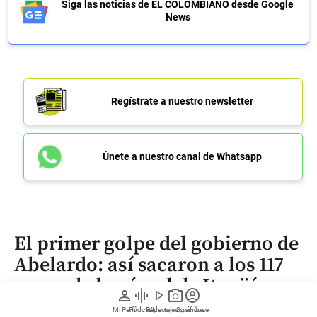
Siga las noticias de EL COLOMBIANO desde Google
News
Regístrate a nuestro newsletter
Únete a nuestro canal de Whatsapp
El primer golpe del gobierno de
Abelardo: así sacaron a los 117
capos de la cárcel de Itagüí
person
graphic_eq
play_arrow
photo_camera
account_circle
Mi Perfil
Pódcast
Reportajes gráficos
Videos
Suscríbete