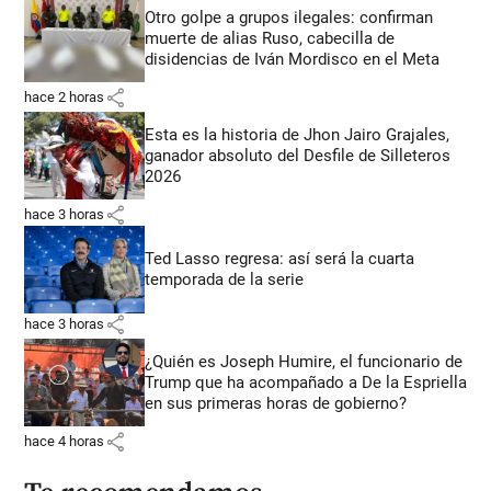
Otro golpe a grupos ilegales: confirman
muerte de alias Ruso, cabecilla de
disidencias de Iván Mordisco en el Meta
share
hace 2 horas
Esta es la historia de Jhon Jairo Grajales,
ganador absoluto del Desfile de Silleteros
2026
share
hace 3 horas
Ted Lasso regresa: así será la cuarta
temporada de la serie
share
hace 3 horas
¿Quién es Joseph Humire, el funcionario de
Trump que ha acompañado a De la Espriella
en sus primeras horas de gobierno?
share
hace 4 horas