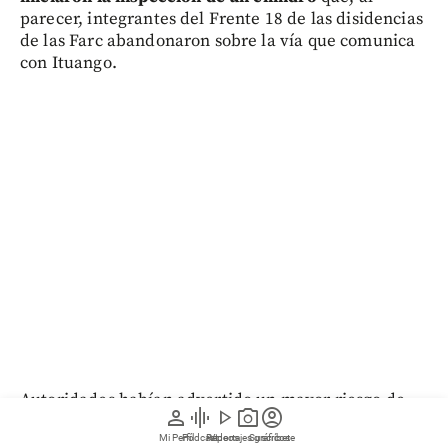
parecer, integrantes del Frente 18 de las disidencias
de las Farc abandonaron sobre la vía que comunica
con Ituango.
Autoridades habían advertido un mayor riesgo de
person
graphic_eq
play_arrow
photo_camera
account_circle
ataques para este 7 de agosto y
priorizaron el Norte
Mi Perfil
Pódcast
Reportajes gráficos
Videos
Suscríbete
y el Nordeste antioqueño dentro del dispositivo