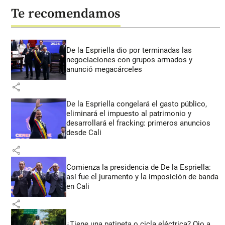
Te recomendamos
De la Espriella dio por terminadas las
negociaciones con grupos armados y
anunció megacárceles
share
De la Espriella congelará el gasto público,
eliminará el impuesto al patrimonio y
desarrollará el fracking: primeros anuncios
desde Cali
share
Comienza la presidencia de De la Espriella:
así fue el juramento y la imposición de banda
en Cali
share
¿Tiene una patineta o cicla eléctrica? Ojo a