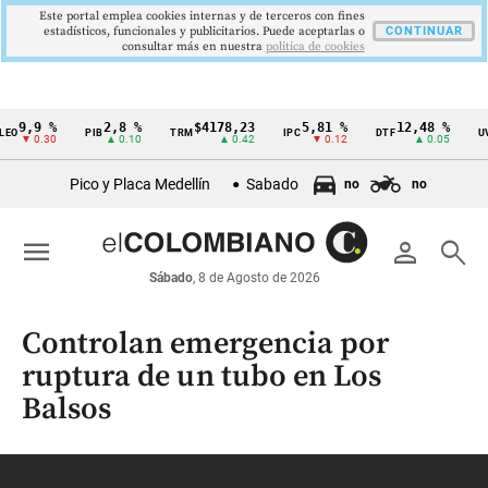
Este portal emplea cookies internas y de terceros con fines
estadísticos, funcionales y publicitarios. Puede aceptarlas o
CONTINUAR
consultar más en nuestra
politica de cookies
9 %
2,8 %
$4178,23
5,81 %
12,48 %
$38
PIB
TRM
IPC
DTF
UVR
Cintillo
0.30
▲ 0.10
▲ 0.42
▼ 0.12
▲ 0.05
de
Pico y Placa Medellín
Sabado
no
no
indicadores
económicos
menu
person
search
Colombia
Sábado
, 8 de Agosto de 2026
Controlan emergencia por
ruptura de un tubo en Los
Balsos