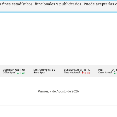
 fines estadísticos, funcionales y publicitarios. Puede aceptarlas
$4178
$3672
9,9 %
2,8 %
COP
EUR/COP
DESEMPLEO
PIB
Spot
Euro Spot
Tasa Nacional
Crec. Anual
▲ 0.42
—
▼ 0.30
▲ 0.10
Viernes
, 7 de Agosto de 2026