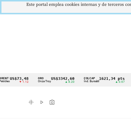
Este portal emplea cookies internas y de terceros con
US$73,48
US$3342,60
1621,34 pts
ORO
COLCAP
USD/
Cintillo
Onza Troy
Índ. Bursátil
Dólar 
▼ 1.12
▲ 8.20
▲ 0.67
de
indicadores
graphic_eq
play_arrow
photo_camera
económicos
Colombia