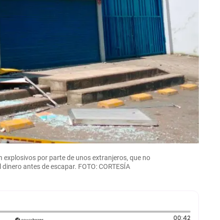
n explosivos por parte de unos extranjeros, que no
 el dinero antes de escapar. FOTO: CORTESÍA
Duración:
00:42