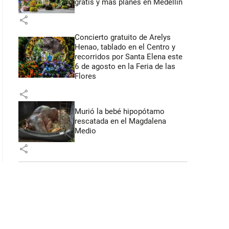
gratis y más planes en Medellín
share
Concierto gratuito de Arelys
Henao, tablado en el Centro y
recorridos por Santa Elena este
6 de agosto en la Feria de las
Flores
share
Murió la bebé hipopótamo
rescatada en el Magdalena
Medio
share