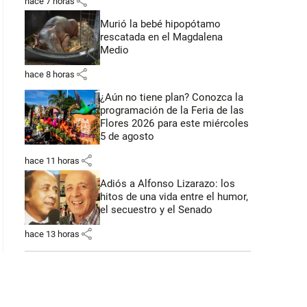
share
hace 7 horas
Murió la bebé hipopótamo
rescatada en el Magdalena
Medio
share
hace 8 horas
¿Aún no tiene plan? Conozca la
programación de la Feria de las
Flores 2026 para este miércoles
5 de agosto
share
hace 11 horas
Adiós a Alfonso Lizarazo: los
hitos de una vida entre el humor,
el secuestro y el Senado
share
hace 13 horas