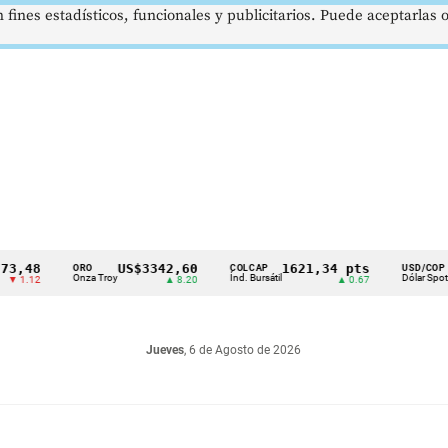
 fines estadísticos, funcionales y publicitarios. Puede aceptarlas
8
US$3342,60
1621,34 pts
$4178
ORO
COLCAP
USD/COP
Onza Troy
Índ. Bursátil
Dólar Spot
2
▲ 8.20
▲ 0.67
▲ 0.42
Jueves
, 6 de Agosto de 2026