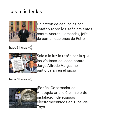
Las más leídas
Un patrón de denuncias por
estafa y robo: los señalamientos
contra Andrés Hernández, jefe
de comunicaciones de Petro
share
hace 3 horas
Sale a la luz la razón por la que
las víctimas del caso contra
Jorge Alfredo Vargas no
participarán en el juicio
share
hace 3 horas
¡Por fin! Gobernador de
Antioquia anunció el inicio de
instalación de equipos
electromecánicos en Túnel del
Toyo