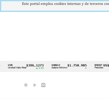
Este portal emplea cookies internas y de terceros con
$386,1273
$1.750.905
US$73,4
VR
SMMLV
BRENT
Cintillo
nidad Valor Real
Salario Mínimo
Petróleo
▲ 0.03
—
▼ 1.1
de
indicadores
graphic_eq
play_arrow
photo_camera
económicos
Colombia