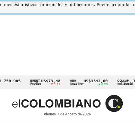
 fines estadísticos, funcionales y publicitarios. Puede aceptarlas
0.905
US$73,48
US$3342,60
1621,
BRENT
ORO
COLCAP
Petróleo
Onza Troy
Índ. Bursátil
—
▼ 1.12
▲ 8.20
Viernes
, 7 de Agosto de 2026