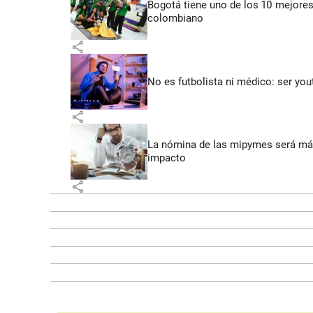
Bogotá tiene uno de los 10 mejores
colombiano
share
No es futbolista ni médico: ser yo
share
La nómina de las mipymes será más
impacto
share