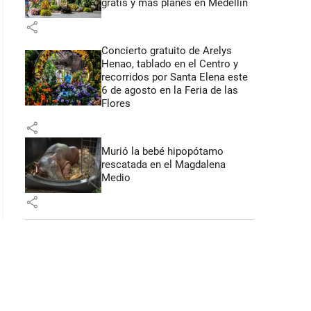
gratis y más planes en Medellín
share
Concierto gratuito de Arelys
Henao, tablado en el Centro y
recorridos por Santa Elena este
6 de agosto en la Feria de las
Flores
share
Murió la bebé hipopótamo
rescatada en el Magdalena
Medio
share