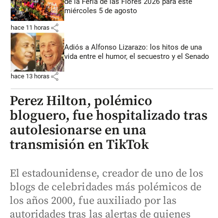
de la Feria de las Flores 2026 para este
miércoles 5 de agosto
share
hace 11 horas
Adiós a Alfonso Lizarazo: los hitos de una
vida entre el humor, el secuestro y el Senado
share
hace 13 horas
Perez Hilton, polémico
bloguero, fue hospitalizado tras
autolesionarse en una
transmisión en TikTok
El estadounidense, creador de uno de los
blogs de celebridades más polémicos de
los años 2000, fue auxiliado por las
autoridades tras las alertas de quienes