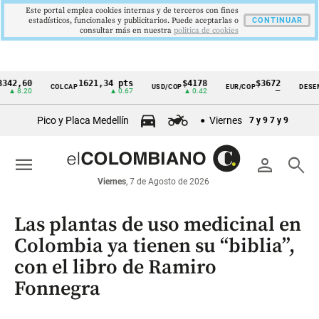
Este portal emplea cookies internas y de terceros con fines
estadísticos, funcionales y publicitarios. Puede aceptarlas o
CONTINUAR
consultar más en nuestra
politica de cookies
,60
1621,34 pts
$4178
$3672
COLCAP
USD/COP
EUR/COP
DESEMPLE
Cintillo
8.20
▲ 0.67
▲ 0.42
—
de
Pico y Placa Medellín
Viernes
7 y 9
7 y 9
indicadores
económicos
menu
person
search
Colombia
Viernes
, 7 de Agosto de 2026
Las plantas de uso medicinal en
Colombia ya tienen su “biblia”,
con el libro de Ramiro
Fonnegra