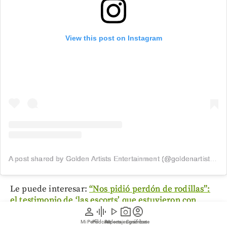
View this post on Instagram
A post shared by Golden Artists Entertainment (@goldenartistsla)
Le puede interesar:
“Nos pidió perdón de rodillas”:
el testimonio de ‘las escorts’ que estuvieron con
person
graphic_eq
play_arrow
photo_camera
account_circle
Liam Payne antes de morir
Mi Perfil
Pódcast
Reportajes gráficos
Videos
Suscríbete