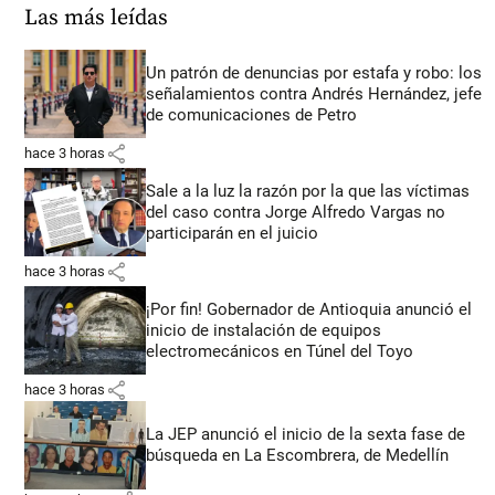
Las más leídas
Un patrón de denuncias por estafa y robo: los
señalamientos contra Andrés Hernández, jefe
de comunicaciones de Petro
share
hace 3 horas
Sale a la luz la razón por la que las víctimas
del caso contra Jorge Alfredo Vargas no
participarán en el juicio
share
hace 3 horas
¡Por fin! Gobernador de Antioquia anunció el
inicio de instalación de equipos
electromecánicos en Túnel del Toyo
share
hace 3 horas
La JEP anunció el inicio de la sexta fase de
búsqueda en La Escombrera, de Medellín