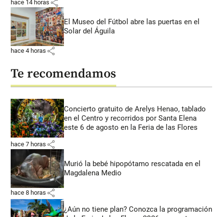
share
hace 14 horas
El Museo del Fútbol abre las puertas en el
Solar del Águila
share
hace 4 horas
Te recomendamos
Concierto gratuito de Arelys Henao, tablado
en el Centro y recorridos por Santa Elena
este 6 de agosto en la Feria de las Flores
share
hace 7 horas
Murió la bebé hipopótamo rescatada en el
Magdalena Medio
share
hace 8 horas
¿Aún no tiene plan? Conozca la programación