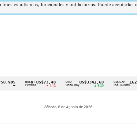
 fines estadísticos, funcionales y publicitarios. Puede aceptarlas
05
US$73,48
US$3342,60
1621,34
BRENT
ORO
COLCAP
Petróleo
Onza Troy
Índ. Bursátil
—
▼ 1.12
▲ 8.20
▲
Sábado
, 8 de Agosto de 2026