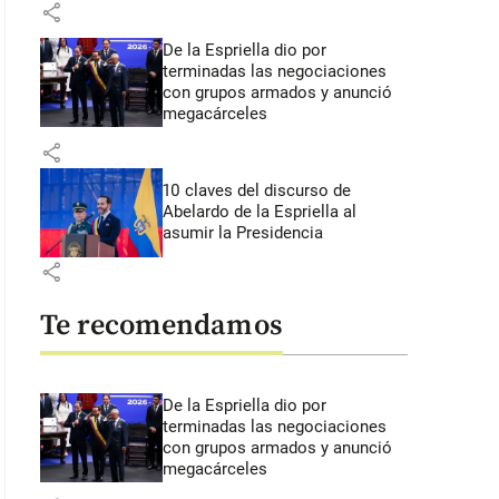
share
De la Espriella dio por
terminadas las negociaciones
con grupos armados y anunció
megacárceles
share
10 claves del discurso de
Abelardo de la Espriella al
asumir la Presidencia
share
Te recomendamos
De la Espriella dio por
terminadas las negociaciones
con grupos armados y anunció
megacárceles