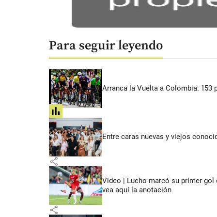
Para seguir leyendo
Arranca la Vuelta a Colombia: 153 p
share
Entre caras nuevas y viejos conoci
share
Video | Lucho marcó su primer gol 
vea aquí la anotación
share