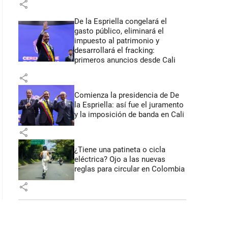
share
De la Espriella congelará el
gasto público, eliminará el
impuesto al patrimonio y
desarrollará el fracking:
primeros anuncios desde Cali
share
Comienza la presidencia de De
la Espriella: así fue el juramento
y la imposición de banda en Cali
share
¿Tiene una patineta o cicla
eléctrica? Ojo a las nuevas
reglas para circular en Colombia
share