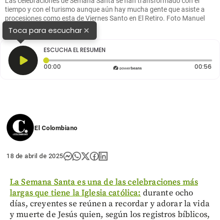
Las celebraciones de Semana Santa se han transformado con el
tiempo y con el turismo aunque aún hay mucha gente que asiste a
procesiones como esta de Viernes Santo en El Retiro. Foto Manuel
Saldarriaga.
×
Toca para escuchar
ESCUCHA EL RESUMEN
Tiempo transcurrido: 0 segundos
Du
00:00
00:56
El Colombiano
18 de abril de 2025
La Semana Santa es una de las celebraciones más
largas que tiene la Iglesia católica:
durante ocho
días, creyentes se reúnen a recordar y adorar la vida
y muerte de Jesús quien, según los registros bíblicos,