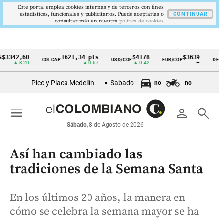
Este portal emplea cookies internas y de terceros con fines
estadísticos, funcionales y publicitarios. Puede aceptarlas o
CONTINUAR
consultar más en nuestra
politica de cookies
2,60
1621,34 pts
$4178
$3639
COLCAP
USD/COP
EUR/COP
DESEMPL
Cintillo
 8.20
▲ 0.67
▲ 0.42
—
de
Pico y Placa Medellín
Sabado
no
no
indicadores
económicos
menu
person
search
Colombia
Sábado
, 8 de Agosto de 2026
Así han cambiado las
tradiciones de la Semana Santa
En los últimos 20 años, la manera en
cómo se celebra la semana mayor se ha