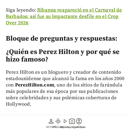
Siga leyendo:
Rihanna reapareció en el Carnaval de
Barbados: así fue su impactante desfile en el Crop
Over 2026
Bloque de preguntas y respuestas:
¿Quién es Perez Hilton y por qué se
hizo famoso?
Perez Hilton es un bloguero y creador de contenido
estadounidense que alcanzó la fama en los años 2000
con
PerezHilton.com
, uno de los sitios de farándula
más populares de esa época por sus publicaciones
sobre celebridades y sus polémicas coberturas de
Hollywood.
¿Qué pasó con Perez Hilton durante
person
graphic_eq
play_arrow
photo_camera
account_circle
la transmisión en vivo por TikTok?
Mi Perfil
Pódcast
Reportajes gráficos
Videos
Suscríbete