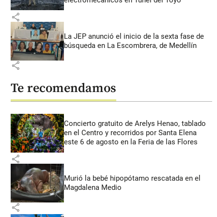
share
La JEP anunció el inicio de la sexta fase de
búsqueda en La Escombrera, de Medellín
share
Te recomendamos
Concierto gratuito de Arelys Henao, tablado
en el Centro y recorridos por Santa Elena
este 6 de agosto en la Feria de las Flores
share
Murió la bebé hipopótamo rescatada en el
Magdalena Medio
share