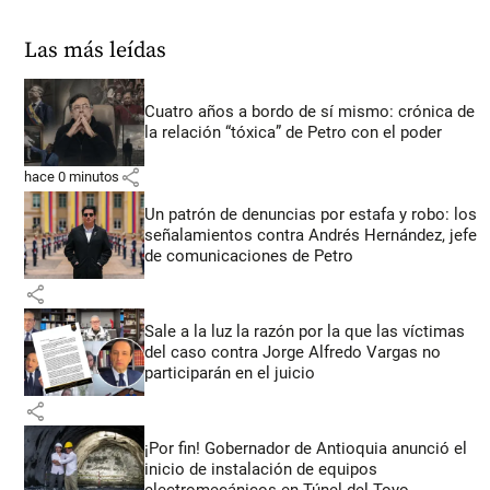
Las más leídas
Cuatro años a bordo de sí mismo: crónica de
la relación “tóxica” de Petro con el poder
share
hace 0 minutos
Un patrón de denuncias por estafa y robo: los
señalamientos contra Andrés Hernández, jefe
de comunicaciones de Petro
share
Sale a la luz la razón por la que las víctimas
del caso contra Jorge Alfredo Vargas no
participarán en el juicio
share
¡Por fin! Gobernador de Antioquia anunció el
inicio de instalación de equipos
electromecánicos en Túnel del Toyo