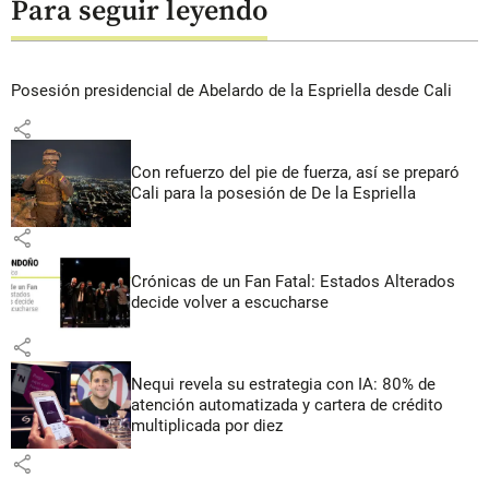
Para seguir leyendo
Posesión presidencial de Abelardo de la Espriella desde Cali
share
Con refuerzo del pie de fuerza, así se preparó
Cali para la posesión de De la Espriella
share
Crónicas de un Fan Fatal: Estados Alterados
decide volver a escucharse
share
Nequi revela su estrategia con IA: 80% de
atención automatizada y cartera de crédito
multiplicada por diez
share