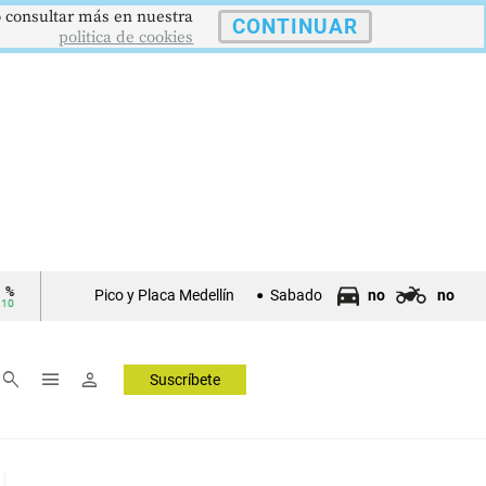
 o consultar más en nuestra
CONTINUAR
politica de cookies
$4178,23
5,81 %
12,48
TRM
IPC
DTF
Pico y Placa Medellín
Sabado
no
no
Tasa Rep. Moneda
Inflación anual
Dep. Término Fijo
▲ 0.42
▼ 0.12
▲ 0
search
menu
person
Suscríbete