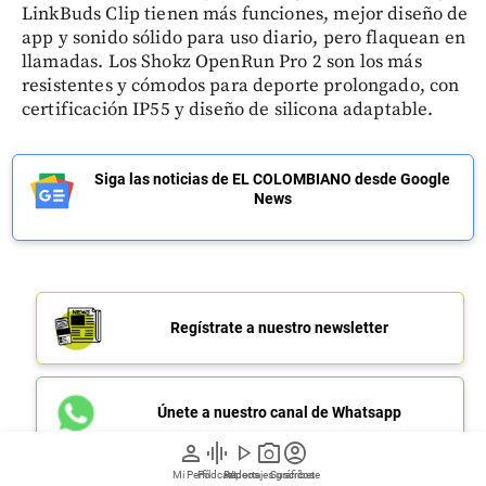
LinkBuds Clip tienen más funciones, mejor diseño de
app y sonido sólido para uso diario, pero flaquean en
llamadas. Los Shokz OpenRun Pro 2 son los más
resistentes y cómodos para deporte prolongado, con
certificación IP55 y diseño de silicona adaptable.
Siga las noticias de EL COLOMBIANO desde Google
News
Regístrate a nuestro newsletter
Únete a nuestro canal de Whatsapp
person
graphic_eq
play_arrow
photo_camera
account_circle
Mi Perfil
Pódcast
Reportajes gráficos
Videos
Suscríbete