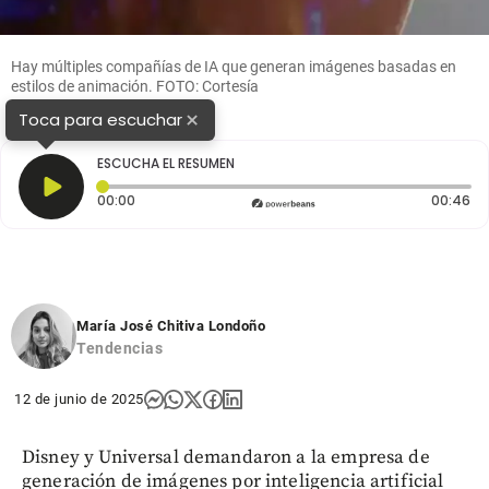
Hay múltiples compañías de IA que generan imágenes basadas en
estilos de animación. FOTO: Cortesía
×
Toca para escuchar
ESCUCHA EL RESUMEN
Tiempo transcurrido: 0 segundos
Du
00:00
00:46
María José Chitiva Londoño
Tendencias
12 de junio de 2025
Disney y Universal demandaron a la empresa de
generación de imágenes por inteligencia artificial