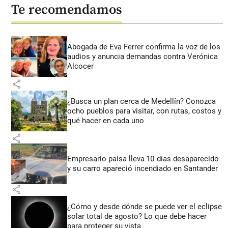
Te recomendamos
Abogada de Eva Ferrer confirma la voz de los
audios y anuncia demandas contra Verónica
Alcocer
share
¿Busca un plan cerca de Medellín? Conozca
ocho pueblos para visitar, con rutas, costos y
qué hacer en cada uno
share
Empresario paisa lleva 10 días desaparecido
y su carro apareció incendiado en Santander
share
¿Cómo y desde dónde se puede ver el eclipse
solar total de agosto? Lo que debe hacer
para proteger su vista