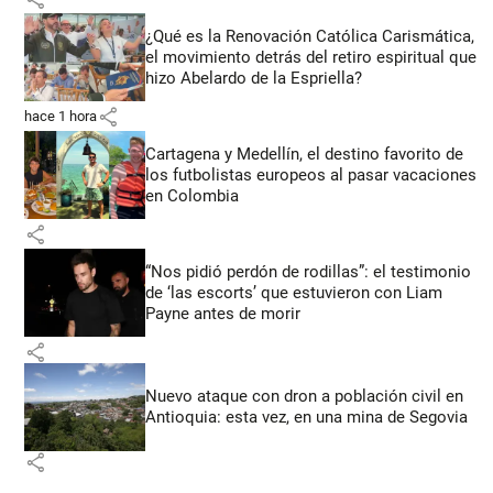
¿Qué es la Renovación Católica Carismática,
el movimiento detrás del retiro espiritual que
hizo Abelardo de la Espriella?
share
hace 1 hora
Cartagena y Medellín, el destino favorito de
los futbolistas europeos al pasar vacaciones
en Colombia
share
“Nos pidió perdón de rodillas”: el testimonio
de ‘las escorts’ que estuvieron con Liam
Payne antes de morir
share
Nuevo ataque con dron a población civil en
Antioquia: esta vez, en una mina de Segovia
share