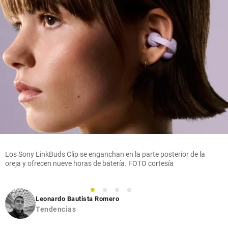
Los Sony LinkBuds Clip se enganchan en la parte posterior de la
oreja y ofrecen nueve horas de batería. FOTO cortesía
1
2
3
4
Leonardo Bautista Romero
Tendencias