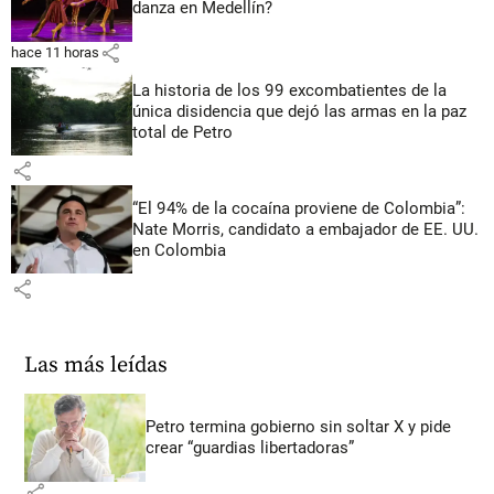
danza en Medellín?
share
hace 11 horas
La historia de los 99 excombatientes de la
única disidencia que dejó las armas en la paz
total de Petro
share
“El 94% de la cocaína proviene de Colombia”:
Nate Morris, candidato a embajador de EE. UU.
en Colombia
share
Las más leídas
Petro termina gobierno sin soltar X y pide
crear “guardias libertadoras”
share