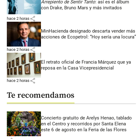
Arrepiento de Sentir Tanto
: así es el álbum
con Drake, Bruno Mars y más invitados
share
hace 2 horas
MinHacienda designado descarta vender más
acciones de Ecopetrol: “Hoy sería una locura”
share
hace 2 horas
El retrato oficial de Francia Márquez que ya
reposa en la Casa Vicepresidencial
share
hace 2 horas
Te recomendamos
Concierto gratuito de Arelys Henao, tablado
en el Centro y recorridos por Santa Elena
este 6 de agosto en la Feria de las Flores