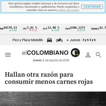
Este portal emplea cookies internas y de terceros con fines
estadísticos, funcionales y publicitarios. Puede aceptarlas o
CONTINUAR
consultar más en nuestra
politica de cookies
178,23
5,81 %
12,48 %
$386,1273
$1.750.9
IPC
DTF
UVR
SMMLV
Cintillo
▲ 0.42
▼ 0.12
▲ 0.05
▲ 0.03
de
Pico y Placa Medellín
Jueves
3 y 6
3 y 6
indicadores
económicos
menu
person
search
Colombia
Jueves
, 6 de Agosto de 2026
Hallan otra razón para
consumir menos carnes rojas