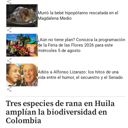
share
Murió la bebé hipopótamo rescatada en el
Magdalena Medio
share
¿Aún no tiene plan? Conozca la programación
de la Feria de las Flores 2026 para este
miércoles 5 de agosto
share
Adiós a Alfonso Lizarazo: los hitos de una
vida entre el humor, el secuestro y el Senado
share
Tres especies de rana en Huila
amplían la biodiversidad en
Colombia