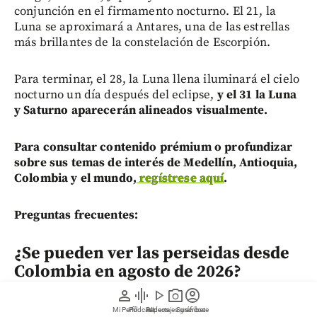
conjunción en el firmamento nocturno. El 21, la
Luna se aproximará a Antares, una de las estrellas
más brillantes de la constelación de Escorpión.
Para terminar, el 28, la Luna llena iluminará el cielo
nocturno un día después del eclipse,
y el 31 la Luna
y Saturno aparecerán alineados visualmente.
Para consultar contenido prémium o profundizar
sobre sus temas de interés de Medellín, Antioquia,
Colombia y el mundo,
regístrese aquí
.
Preguntas frecuentes:
¿Se pueden ver las perseidas desde
Colombia en agosto de 2026?
person
graphic_eq
play_arrow
photo_camera
account_circle
Sí, las perseidas son visibles desde Colombia. El mejor
Mi Perfil
Pódcast
Reportajes gráficos
Videos
Suscríbete