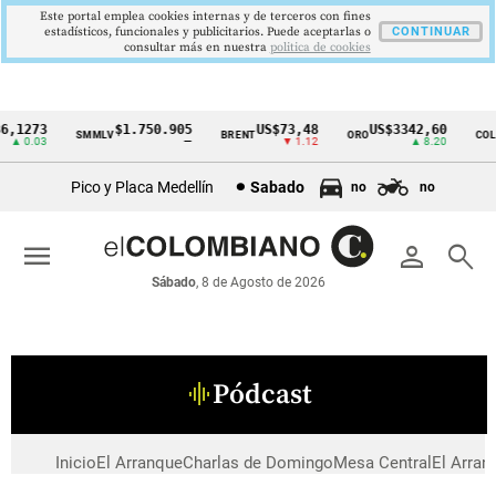
Este portal emplea cookies internas y de terceros con fines
estadísticos, funcionales y publicitarios. Puede aceptarlas o
CONTINUAR
consultar más en nuestra
politica de cookies
,1273
$1.750.905
US$73,48
US$3342,60
SMMLV
BRENT
ORO
COLC
Cintillo
▲ 0.03
—
▼ 1.12
▲ 8.20
de
Pico y Placa Medellín
Sabado
no
no
indicadores
económicos
menu
person
search
Colombia
Sábado
, 8 de Agosto de 2026
Pódcast
graphic_eq
Inicio
El Arranque
Charlas de Domingo
Mesa Central
El Arran