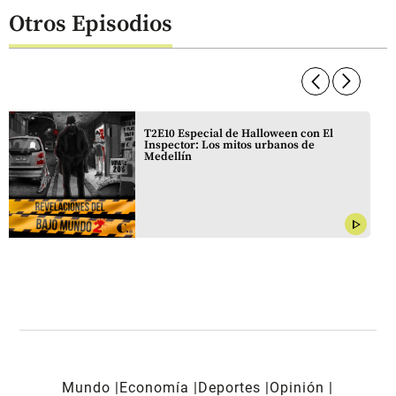
Otros Episodios
arrow_forward_ios
arrow_forward_ios
T2E10 Especial de Halloween con El
Inspector: Los mitos urbanos de
Medellín
play_arrow
Mundo
Economía
Deportes
Opinión