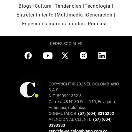
Blogs
Cultura
Tendencias
Tecnología
Entretenimiento
Multimedia
Generación
Especiales marcas aliadas
Pódcast
REDES SOCIALES
COPYRIGHT © 2026 EL COLOMBIANO
S.A.S
NIT: 890901352-3
Carrera 48 N° 30 Sur - 119, Envigado,
Antioquia, Colombia.
CONMUTADOR:
(57) (604) 3315252
ATENCIÓN AL CLIENTE:
(57) (604)
3393333
servicio@elcolombiano.com.co