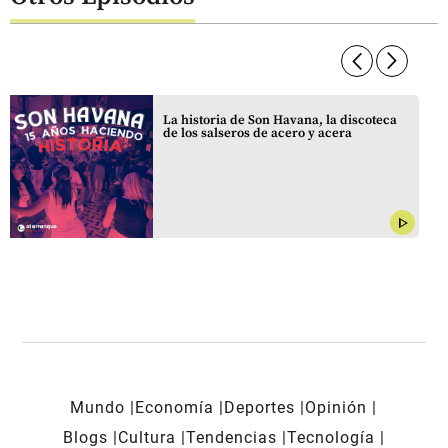
arrow_forward_ios
arrow_forward_ios
La historia de Son Havana, la discoteca
de los salseros de acero y acera
play_arrow
Mundo
Economía
Deportes
Opinión
Blogs
Cultura
Tendencias
Tecnología