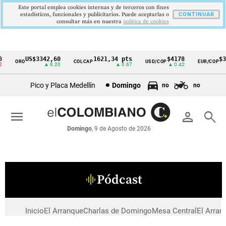
Este portal emplea cookies internas y de terceros con fines
estadísticos, funcionales y publicitarios. Puede aceptarlas o
CONTINUAR
consultar más en nuestra
politica de cookies
US$3342,60
1621,34 pts
$4178
$3
ORO
COLCAP
USD/COP
EUR/COP
Cintillo
▲ 8.20
▲ 0.67
▲ 0.42
de
Pico y Placa Medellín
Domingo
no
no
indicadores
económicos
menu
person
search
Colombia
Domingo
, 9 de Agosto de 2026
Pódcast
graphic_eq
Inicio
El Arranque
Charlas de Domingo
Mesa Central
El Arran