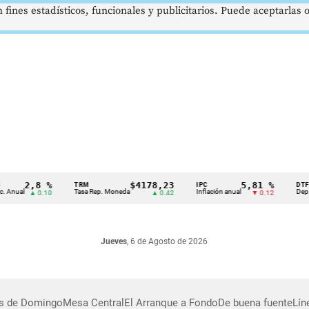
 fines estadísticos, funcionales y publicitarios. Puede aceptarlas
2,8 %
$4178,23
5,81 %
TRM
IPC
DTF
nual
Tasa Rep. Moneda
Inflación anual
Dep. Tér
▲ 0.10
▲ 0.42
▼ 0.12
Jueves
, 6 de Agosto de 2026
as de Domingo
Mesa Central
El Arranque a Fondo
De buena fuente
Lín