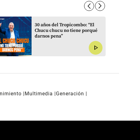
arrow_forward_ios
arrow_forward_ios
30 años del Tropicombo: “El
Chucu chucu no tiene porqué
darnos pena”
play_arrow
enimiento
Multimedia
Generación