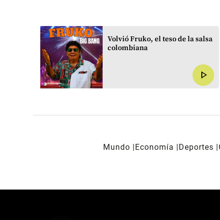
, la
Volvió Fruko, el teso de la salsa
 de
colombiana
play_arrow
play_arrow
Mundo
Economía
Deportes
REDES SOCIALES