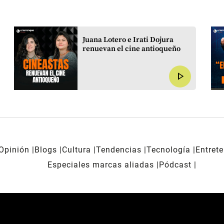
Juana Lotero e Irati Dojura
renuevan el cine antioqueño
play_arrow
Opinión
Blogs
Cultura
Tendencias
Tecnología
Entret
Especiales marcas aliadas
Pódcast