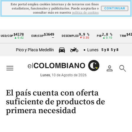
Este portal emplea cookies internas y de terceros con fines
estadísticos, funcionales y publicitarios. Puede aceptarlas o
CONTINUAR
consultar más en nuestra
politica de cookies
$4178
$3649
9,9 %
2,8 %
$417
SD/COP
EUR/COP
DESEMPLEO
PIB
TRM
Cintillo
▲ 0.42
—
▼ 0.30
▲ 0.10
▲
de
Pico y Placa Medellín
Lunes
5 y 8
5 y 8
indicadores
económicos
menu
person
search
Colombia
Lunes
, 10 de Agosto de 2026
El país cuenta con oferta
suficiente de productos de
primera necesidad