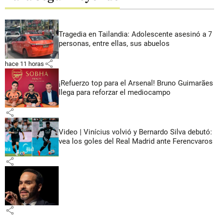
Tragedia en Tailandia: Adolescente asesinó a 7
personas, entre ellas, sus abuelos
share
hace 11 horas
¡Refuerzo top para el Arsenal! Bruno Guimarães
llega para reforzar el mediocampo
share
Video | Vinícius volvió y Bernardo Silva debutó:
vea los goles del Real Madrid ante Ferencvaros
share
share