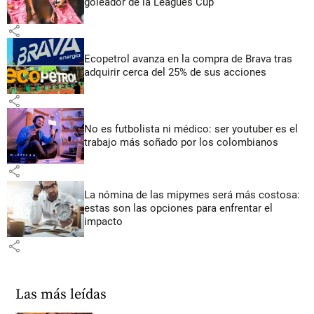
goleador de la Leagues Cup
share
Ecopetrol avanza en la compra de Brava tras
adquirir cerca del 25% de sus acciones
share
No es futbolista ni médico: ser youtuber es el
trabajo más soñado por los colombianos
share
La nómina de las mipymes será más costosa:
estas son las opciones para enfrentar el
impacto
share
Las más leídas