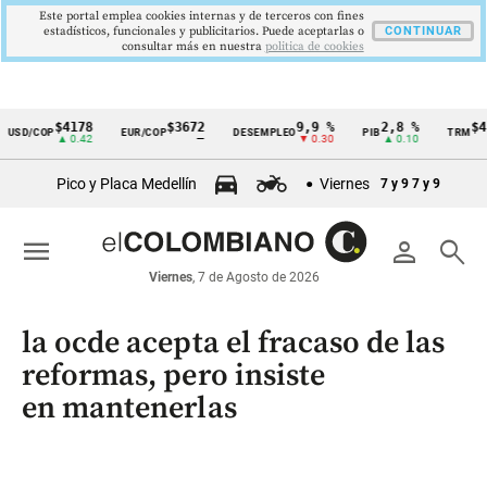
Este portal emplea cookies internas y de terceros con fines
estadísticos, funcionales y publicitarios. Puede aceptarlas o
CONTINUAR
consultar más en nuestra
politica de cookies
$4178
$3672
9,9 %
2,8 %
$41
USD/COP
EUR/COP
DESEMPLEO
PIB
TRM
Cintillo
▲ 0.42
—
▼ 0.30
▲ 0.10
de
Pico y Placa Medellín
Viernes
7 y 9
7 y 9
indicadores
económicos
menu
person
search
Colombia
Viernes
, 7 de Agosto de 2026
la ocde acepta el fracaso de las
reformas, pero insiste
en mantenerlas