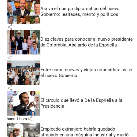
Así va el cuerpo diplomático del nuevo
Gobierno: lealtades, mérito y políticos
share
Diez claves para conocer al nuevo presidente
de Colombia, Abelardo de la Espriella
share
Entre caras nuevas y viejos conocidos: así es
el nuevo Gobierno
share
El círculo que llevó a De la Espriella a la
Presidencia
share
hace 1 hora
Empleado extranjero habría quedado
atrapado en una máquina industrial y murió