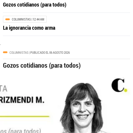
Gozos cotidianos (para todos)
COLUMNISTAS
| 12:44 AM
MEDELLÍN
| 02:17 PM
La ignorancia como arma
Juez aplazó decisión sobre la
nulidad de la imputación en el caso
Aguas Vivas, donde está
.
comprometido el exalcalde Quintero
COLUMNISTAS
| PUBLICADO EL 06 AGOSTO 2026
¿por qué?
Gozos cotidianos (para todos)