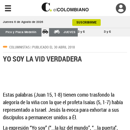
Jueves 6 de Agosto de 2026
SUSCRIBIRME
3 y 6
3 y 6
Pico y Placa Medellín
JUEVES
COLUMNISTAS
| PUBLICADO EL 30 ABRIL 2018
YO SOY LA VID VERDADERA
Estas palabras (Juan 15, 1-8) tienen como trasfondo la
alegoría de la viña con la que el profeta Isaías (5, 1-7) había
representado a Israel. Jesús la evoca para exhortar a sus
discípulos a permanecer unidos a Él.
La expresión “Yo soy” (“...la luz del mundo”, “...la puerta”,