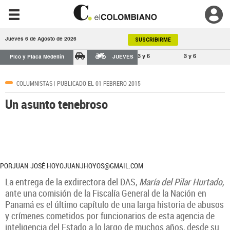
Jueves 6 de Agosto de 2026
SUSCRIBIRME
3 y 6
3 y 6
Pico y Placa Medellín
JUEVES
COLUMNISTAS
| PUBLICADO EL 01 FEBRERO 2015
Un asunto tenebroso
PORJUAN JOSÉ HOYOJUANJHOYOS@GMAIL.COM
La entrega de la exdirectora del DAS,
María del Pilar Hurtado,
ante una comisión de la Fiscalía General de la Nación en
Panamá es el último capítulo de una larga historia de abusos
y crímenes cometidos por funcionarios de esta agencia de
inteligencia del Estado a lo largo de muchos años, desde su