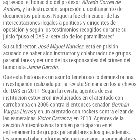
agravado; el homicidio del profesor
Alfredo Correa de
Andreis
; y la destrucción, supresión u ocultamiento de
documentos públicos. Noguera fue el iniciador de las
interceptaciones ilegales a políticos y dirigentes de
oposición y según los testimonios recogidos durante su
juicio “puso el DAS al servicio de los paramilitares”.
Su subdirector,
José Miguel Narváez
, está en prisión
acusado de haber sido instructor y colaborador de grupos
paramilitares y ser uno de los responsables del crimen del
humorista
Jaime Garzón.
Que esta historia es un asunto tenebroso lo demuestra una
investigación realizada por la revista Semana en los archivos
del DAS en 2011. Según la revista, agentes de esa
institución estuvieron involucrados en el atentado con
carrobomba en 2005 contra el entonces senador
Germán
Vargas Lleras
y en un atentado con rockets contra el zar de
las esmeraldas
Víctor Carranza
, en 2010. Agentes de la
sección Antiexplosivos también participaron en el
entrenamiento de grupos paramilitares a los que, además,
les suministraban información para asesinar a sindicalistas y