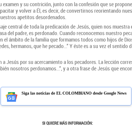
 Su examen y su contrición, junto con la confesión que se propon
acitar y volver a Él, es decir, de convertirnos reorientando nu
 nuestros apetitos desordenados.
saje central de toda la predicación de Jesús, quien nos muestr
 casa del padre, es perdonado. Cuando reconocemos nuestro peca
 el ámbito de la familia que formamos todos como hijos de Dios.
des, hermanos, que he pecado...” Y éste es a su vez el sentido d
can a Jesús por su acercamiento a los pecadores. La lección corr
bién nosotros perdonamos...”, y a otra frase de Jesús que enc
Siga las noticias de EL COLOMBIANO desde Google News
SI QUIERE MÁS INFORMACIÓN: