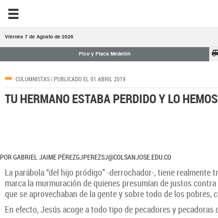
Viernes 7 de Agosto de 2026
Pico y Placa Medellín
COLUMNISTAS
| PUBLICADO EL 01 ABRIL 2019
TU HERMANO ESTABA PERDIDO Y LO HEMO
POR GABRIEL JAIME PÉREZGJPEREZSJ@COLSANJOSE.EDU.CO
La parábola “del hijo pródigo” -derrochador-, tiene realmente t
marca la murmuración de quienes presumían de justos contra J
que se aprovechaban de la gente y sobre todo de los pobres, c
En efecto, Jesús acoge a todo tipo de pecadores y pecadoras q