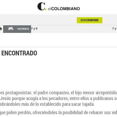
SUSCRIBIRME
7 y 9
7 y
VIERNES
S ENCONTRADO
res protagonistas: el padre compasivo, el hijo menor arrepentido 
esús porque acogía a los pecadores, entre ellos a publicanos o
obrándoles más de lo establecido para sacar tajada.
ue piden perdón, ofreciéndoles la posibilidad de rehacer sus vid