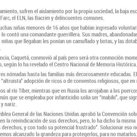
miento, sufren el aislamiento por la propia sociedad, la baja es
Farc, el ELN, las Bacrim y delincuentes comunes.
muchas niñas menores de 16 años que habían ingresado voluntaria
 lo contó una comandante guerrillera. Sus madres, abandonadas
ñas niñas que llegaban les ponían un camuflado y botas, y las d
.
encia, Caquetá, conmovió al país pero será otra conmoción mome
, según lo ha revelado el Centro Nacional de Memoria Histórica.
adores nómadas hasta las familias más decorosamente educadas. E
 “altruista” adopción de ricos o de conventos religiosos, que en
os al río Tíber, mientras que en Rusia los arrojaban a los puerco
 que se empleaba por infanticidio solía ser “mabiki”, que signif
y nariz.
blea General de las Naciones Unidas aprobó la Convención sobr
la reivindicación de sus derechos, pero, lo ha dicho la misma 
derechos, y con todo su potencial frustrado”. Solucionar eso no
hemos alcanzado la grandeza para protegerlos, para no matarlos