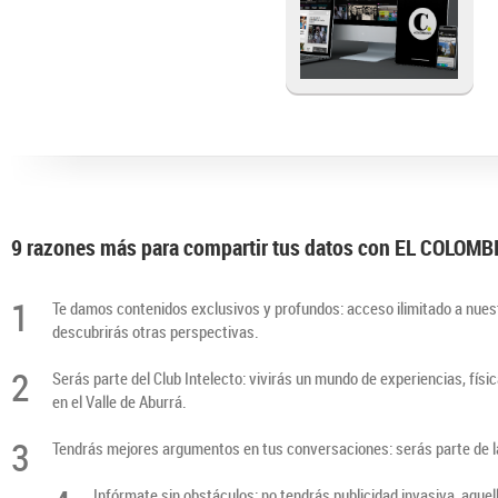
9 razones más para compartir tus datos con EL COLOM
1
Te damos contenidos exclusivos y profundos: acceso ilimitado a nuest
descubrirás otras perspectivas.
2
Serás parte del Club Intelecto: vivirás un mundo de experiencias, físi
en el Valle de Aburrá.
3
Tendrás mejores argumentos en tus conversaciones: serás parte de la 
Infórmate sin obstáculos: no tendrás publicidad invasiva, aque