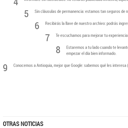
4
5
Sin cláusulas de permanencia: estamos tan seguros de n
6
Recibirás la llave de nuestro archivo: podrás ingre
7
Te escuchamos para mejorar tu experiencia:
8
Estaremos a tu lado cuando te levante
empezar el día bien informado.
9
Conocemos a Antioquia, mejor que Google: sabemos qué les interesa (y 
OTRAS NOTICIAS