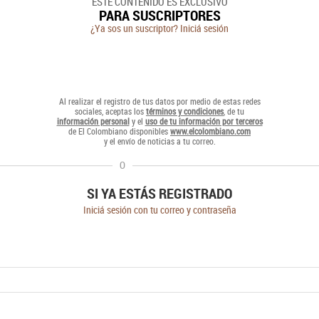
ESTE CONTENIDO ES EXCLUSIVO
PARA SUSCRIPTORES
¿Ya sos un suscriptor? Iniciá sesión
Al realizar el registro de tus datos por medio de estas redes
sociales, aceptas los
términos y condiciones
, de tu
información personal
y el
uso de tu información por terceros
de El Colombiano disponibles
www.elcolombiano.com
y el envío de noticias a tu correo.
O
SI YA ESTÁS REGISTRADO
Iniciá sesión con tu correo y contraseña