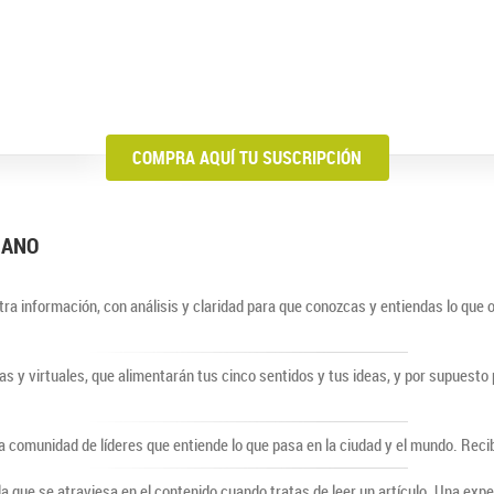
COMPRA AQUÍ TU SUSCRIPCIÓN
BIANO
ra información, con análisis y claridad para que conozcas y entiendas lo que 
cas y virtuales, que alimentarán tus cinco sentidos y tus ideas, y por supuest
comunidad de líderes que entiende lo que pasa en la ciudad y el mundo. Recib
lla que se atraviesa en el contenido cuando tratas de leer un artículo. Una ex