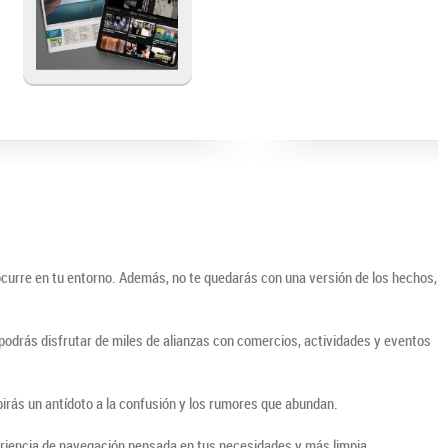
ocurre en tu entorno. Además, no te quedarás con una versión de los hechos,
o podrás disfrutar de miles de alianzas con comercios, actividades y eventos
irás un antídoto a la confusión y los rumores que abundan.
periencia de navegación pensada en tus necesidades y más limpia.