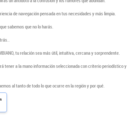
irás un antídoto a la confusión y los rumores que abundan.
periencia de navegación pensada en tus necesidades y más limpia.
nque sabemos que no lo harás.
trás..
IANO, tu relación sea más útil, intuitiva, cercana y sorprendente.
rá tener a la mano información seleccionada con criterio periodístico y
mos al tanto de todo lo que ocurre en la región y por qué.
s