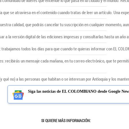
comunidad de líderes que entiende lo que pasa en la ciudad y el mundo. Recib
lla que se atraviesa en el contenido cuando tratas de leer un artículo. Una ex
uestra calidad, que podrás cancelar tu suscripción en cualquier momento, au
sar a la versión digital de las ediciones impresas y consultarlas hasta un año a
 trabajamos todos los días para que cuando te quieras informar con EL COLOMB
s: recibirás un mensaje cada mañana, en tu correo electrónico, que te permiti
qué no) a las personas que habitan o se interesan por Antioquia y los mantene
Siga las noticias de EL COLOMBIANO desde Google New
SI QUIERE MÁS INFORMACIÓN: