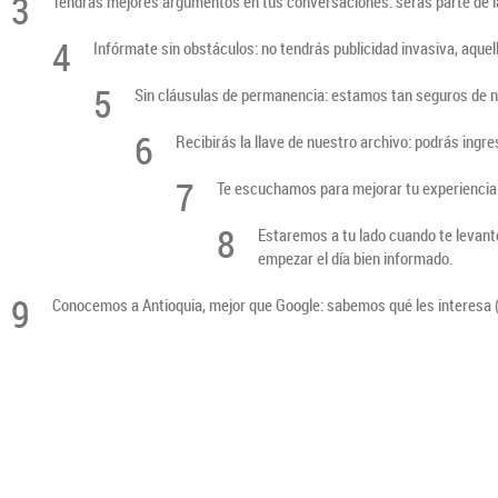
3
Tendrás mejores argumentos en tus conversaciones: serás parte de la 
4
Infórmate sin obstáculos: no tendrás publicidad invasiva, aque
5
Sin cláusulas de permanencia: estamos tan seguros de n
6
Recibirás la llave de nuestro archivo: podrás ingre
7
Te escuchamos para mejorar tu experiencia:
8
Estaremos a tu lado cuando te levante
empezar el día bien informado.
9
Conocemos a Antioquia, mejor que Google: sabemos qué les interesa (y 