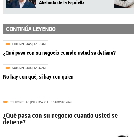
CONTINÚA LEYENDO
COLUMNISTAS
| 12:07 AM
¿Qué pasa con su negocio cuando usted se detiene?
COLUMNISTAS
| 12:06 AM
No hay con qué, si hay con quien
COLOMBIA
| 12:17 PM
.
¡Pilas! Estas son las ciudades donde
hay ley seca por posesión de
COLUMNISTAS
| PUBLICADO EL 07 AGOSTO 2026
Abelardo de la Espriella
¿Qué pasa con su negocio cuando usted se
detiene?