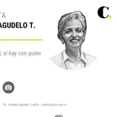
Desafíos del MinEducación del nuevo gobier
Telepatía: el asistente de IA que ayuda a los
médicos a tomar mejores decisiones
Por Josefina Agudelo Trujillo - josefina@tcc.com.co