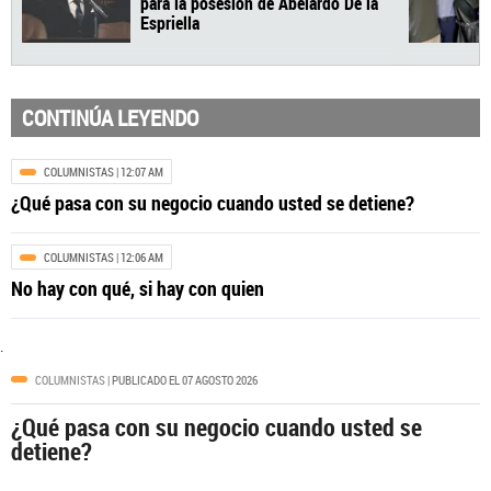
CONTINÚA LEYENDO
COLUMNISTAS
| 12:07 AM
¿Qué pasa con su negocio cuando usted se detiene?
COLUMNISTAS
| 12:06 AM
No hay con qué, si hay con quien
COLOMBIA
| 12:39 AM
.
Es la hora de ‘El Tigre’: Cali está lista
COLUMNISTAS
| PUBLICADO EL 07 AGOSTO 2026
para la posesión de Abelardo De la
Espriella
¿Qué pasa con su negocio cuando usted se
detiene?