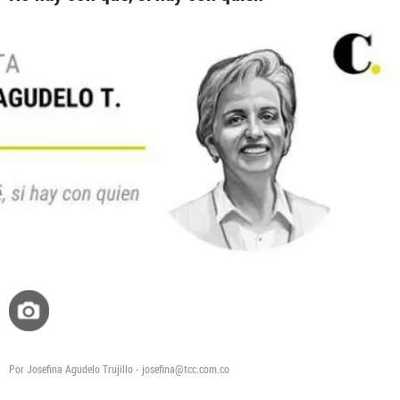
Desafíos del MinEducación del nuevo gobier
Telepatía: el asistente de IA que ayuda a los
médicos a tomar mejores decisiones
Por Josefina Agudelo Trujillo - josefina@tcc.com.co