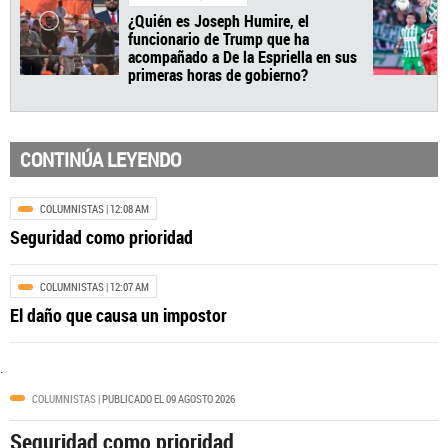
CONTINÚA LEYENDO
COLUMNISTAS
| 12:08 AM
Seguridad como prioridad
COLUMNISTAS
| 12:07 AM
El daño que causa un impostor
COLOMBIA
| 08:07 PM
.
¿Quién es Joseph Humire, el
funcionario de Trump que ha
COLUMNISTAS
| PUBLICADO EL 09 AGOSTO 2026
acompañado a De la Espriella en sus
primeras horas de gobierno?
Seguridad como prioridad