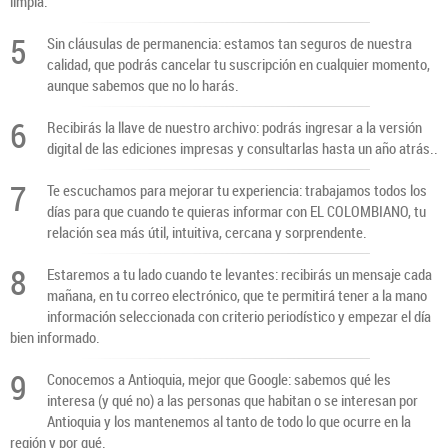
limpia.
5
Sin cláusulas de permanencia: estamos tan seguros de nuestra
calidad, que podrás cancelar tu suscripción en cualquier momento,
aunque sabemos que no lo harás.
6
Recibirás la llave de nuestro archivo: podrás ingresar a la versión
digital de las ediciones impresas y consultarlas hasta un año atrás..
7
Te escuchamos para mejorar tu experiencia: trabajamos todos los
días para que cuando te quieras informar con EL COLOMBIANO, tu
relación sea más útil, intuitiva, cercana y sorprendente.
8
Estaremos a tu lado cuando te levantes: recibirás un mensaje cada
mañana, en tu correo electrónico, que te permitirá tener a la mano
información seleccionada con criterio periodístico y empezar el día
bien informado.
9
Conocemos a Antioquia, mejor que Google: sabemos qué les
interesa (y qué no) a las personas que habitan o se interesan por
Antioquia y los mantenemos al tanto de todo lo que ocurre en la
región y por qué.