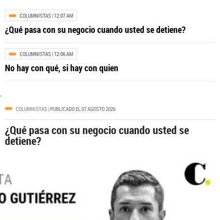
COLUMNISTAS
| 12:07 AM
¿Qué pasa con su negocio cuando usted se detiene?
COLOMBIA
| 12:39 AM
Es la hora de ‘El Tigre’: Cali está lista
para la posesión de Abelardo De la
COLUMNISTAS
| 12:06 AM
Espriella
No hay con qué, si hay con quien
.
COLUMNISTAS
| PUBLICADO EL 07 AGOSTO 2026
¿Qué pasa con su negocio cuando usted se
detiene?