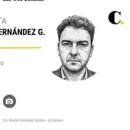
Por Nicolás Fernández Giraldo - @10ampro