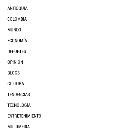
ANTIOQUIA
COLOMBIA
MUNDO
Gobierno Petro: cuatro años para apagar a
ECONOMÍA
Colombia
DEPORTES
OPINIÓN
BLOGS
Telepatía: el asistente de IA que ayuda a los
médicos a tomar mejores decisiones
CULTURA
TENDENCIAS
TECNOLOGÍA
ENTRETENIMIENTO
MULTIMEDIA