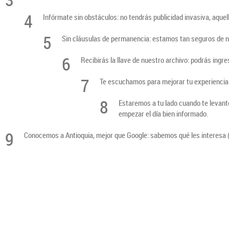
4
Infórmate sin obstáculos: no tendrás publicidad invasiva, aque
5
Sin cláusulas de permanencia: estamos tan seguros de n
6
Recibirás la llave de nuestro archivo: podrás ingre
7
Te escuchamos para mejorar tu experiencia:
8
Estaremos a tu lado cuando te levante
empezar el día bien informado.
9
Conocemos a Antioquia, mejor que Google: sabemos qué les interesa (y 