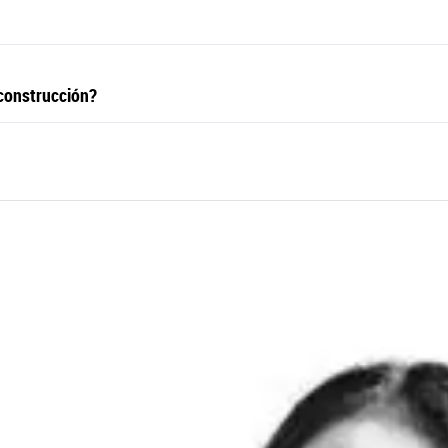
 construcción?
eño a las autopistas 4G