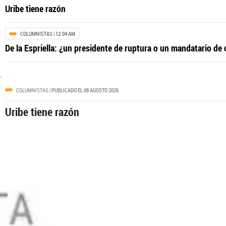
Uribe tiene razón
COLUMNISTAS
| 12:04 AM
ANTIOQUIA
| 12:00 AM
De la Espriella: ¿un presidente de ruptura o un mandatario de
Las dos vías que sacarán al Oriente antioqu
.
COLUMNISTAS
| PUBLICADO EL 08 AGOSTO 2026
Uribe tiene razón