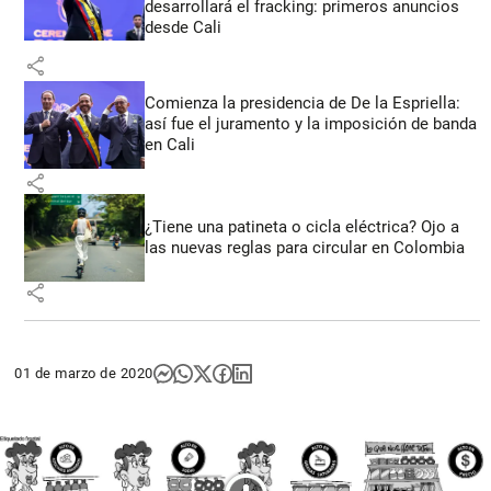
desarrollará el fracking: primeros anuncios
desde Cali
share
Comienza la presidencia de De la Espriella:
así fue el juramento y la imposición de banda
en Cali
share
¿Tiene una patineta o cicla eléctrica? Ojo a
las nuevas reglas para circular en Colombia
share
01 de marzo de 2020