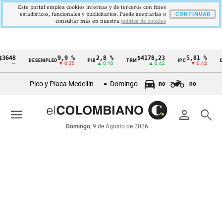
Este portal emplea cookies internas y de terceros con fines
estadísticos, funcionales y publicitarios. Puede aceptarlas o
CONTINUAR
consultar más en nuestra
politica de cookies
3648
9,9 %
2,8 %
$4178,23
5,81 %
DESEMPLEO
PIB
TRM
IPC
DT
Cintillo
—
▼ 0.30
▲ 0.10
▲ 0.42
▼ 0.12
de
Pico y Placa Medellín
Domingo
no
no
indicadores
económicos
menu
person
search
Colombia
Domingo
, 9 de Agosto de 2026