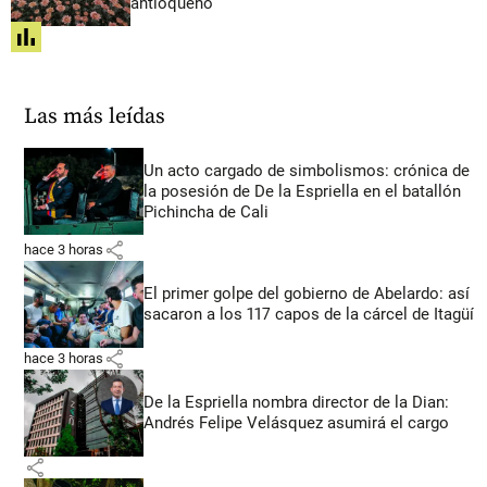
antioqueño
share
Las más leídas
Un acto cargado de simbolismos: crónica de
la posesión de De la Espriella en el batallón
Pichincha de Cali
share
hace 3 horas
El primer golpe del gobierno de Abelardo: así
sacaron a los 117 capos de la cárcel de Itagüí
share
hace 3 horas
De la Espriella nombra director de la Dian:
Andrés Felipe Velásquez asumirá el cargo
share