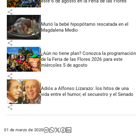
este 6 de agosto en la Feria de las Flores
share
Murió la bebé hipopótamo rescatada en el
Magdalena Medio
share
¿Aún no tiene plan? Conozca la programación
de la Feria de las Flores 2026 para este
miércoles 5 de agosto
share
Adiós a Alfonso Lizarazo: los hitos de una
vida entre el humor, el secuestro y el Senado
share
01 de marzo de 2020