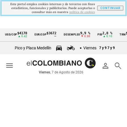
Este portal emplea cookies internas y de terceros con fines
estadísticos, funcionales y publicitarios. Puede aceptarlas o
CONTINUAR
consultar más en nuestra
politica de cookies
$4178
$3672
9,9 %
2,8 %
$4
USD/COP
EUR/COP
DESEMPLEO
PIB
TRM
Cintillo
▲ 0.42
—
▼ 0.30
▲ 0.10
de
Pico y Placa Medellín
Viernes
7 y 9
7 y 9
indicadores
económicos
menu
person
search
Colombia
Viernes
, 7 de Agosto de 2026