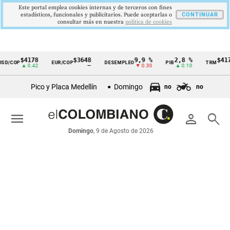
Este portal emplea cookies internas y de terceros con fines
estadísticos, funcionales y publicitarios. Puede aceptarlas o
CONTINUAR
consultar más en nuestra
politica de cookies
$4178
$3648
9,9 %
2,8 %
$4178
D/COP
EUR/COP
DESEMPLEO
PIB
TRM
Cintillo
▲ 0.42
—
▼ 0.30
▲ 0.10
▲ 
de
Pico y Placa Medellín
Domingo
no
no
indicadores
económicos
menu
person
search
Colombia
Domingo
, 9 de Agosto de 2026