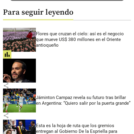
Para seguir leyendo
Flores que cruzan el cielo: así es el negocio
que mueve US$ 380 millones en el Oriente
antioqueño
share
share
Jáminton Campaz revela su futuro tras brillar
en Argentina: “Quiero salir por la puerta grande”
share
Esta es la hoja de ruta que los gremios
entregan al Gobierno De la Espriella para