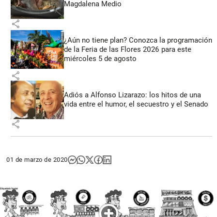
Magdalena Medio
share
¿Aún no tiene plan? Conozca la programación
de la Feria de las Flores 2026 para este
miércoles 5 de agosto
share
Adiós a Alfonso Lizarazo: los hitos de una
vida entre el humor, el secuestro y el Senado
share
01 de marzo de 2020