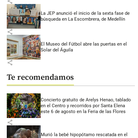
share
La JEP anunció el inicio de la sexta fase de
búsqueda en La Escombrera, de Medellín
share
El Museo del Fútbol abre las puertas en el
Solar del Águila
share
Te recomendamos
Concierto gratuito de Arelys Henao, tablado
en el Centro y recorridos por Santa Elena
este 6 de agosto en la Feria de las Flores
share
Murió la bebé hipopótamo rescatada en el