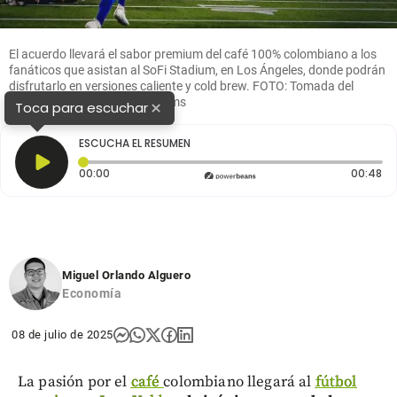
El acuerdo llevará el sabor premium del café 100% colombiano a los
fanáticos que asistan al SoFi Stadium, en Los Ángeles, donde podrán
disfrutarlo en versiones caliente y cold brew. FOTO: Tomada del
Instagram de Los Angeles Rams
×
Toca para escuchar
ESCUCHA EL RESUMEN
Tiempo transcurrido: 0 segundos
Du
00:00
00:48
Miguel Orlando Alguero
Economía
08 de julio de 2025
La pasión por el
café
colombiano llegará al
fútbol