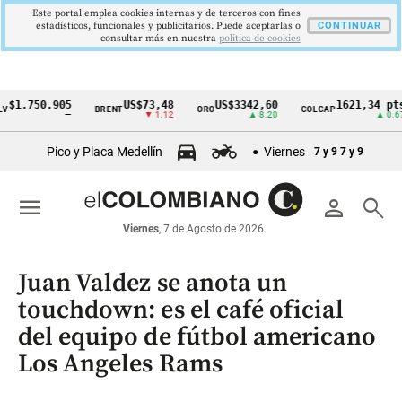
Este portal emplea cookies internas y de terceros con fines
estadísticos, funcionales y publicitarios. Puede aceptarlas o
CONTINUAR
consultar más en nuestra
politica de cookies
750.905
US$73,48
US$3342,60
1621,34 pts
BRENT
ORO
COLCAP
Cintillo
—
▼ 1.12
▲ 8.20
▲ 0.67
de
Pico y Placa Medellín
Viernes
7 y 9
7 y 9
indicadores
económicos
menu
person
search
Colombia
Viernes
, 7 de Agosto de 2026
Juan Valdez se anota un
touchdown: es el café oficial
del equipo de fútbol americano
Los Angeles Rams