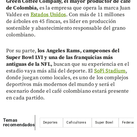
Green Coffee Company, el mayor productor de café
de Colombia,
es la empresa que opera la marca Juan
Valdez en
Estados Unidos
. Con más de 11 millones
de árboles en 45 fincas, es líder en producción
sostenible y abastecimiento responsable del grano
colombiano.
Por su parte,
los Angeles Rams, campeones del
Super Bowl LVI y una de las franquicias más
antiguas de la NFL,
buscan que su experiencia en el
estadio vaya más allá del deporte. El
SoFi Stadium
,
donde juegan como locales, es uno de los complejos
deportivos más modernos del mundo y será el
escenario donde el café colombiano estará presente
en cada partido.
Temas
Deportes
Caficultores
Super Bowl
Federaci
recomendados