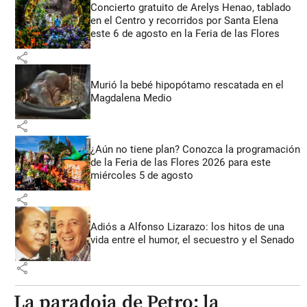
Concierto gratuito de Arelys Henao, tablado
en el Centro y recorridos por Santa Elena
este 6 de agosto en la Feria de las Flores
share
Murió la bebé hipopótamo rescatada en el
Magdalena Medio
share
¿Aún no tiene plan? Conozca la programación
de la Feria de las Flores 2026 para este
miércoles 5 de agosto
share
Adiós a Alfonso Lizarazo: los hitos de una
vida entre el humor, el secuestro y el Senado
share
La paradoja de Petro: la