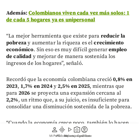
Además:
Colombianos viven cada vez más solos: 1
de cada 5 hogares ya es unipersonal
“La mejor herramienta que existe para
reducir la
pobreza
y aumentar la riqueza es el
crecimiento
económico
. Sin eso es muy difícil generar
empleo
de calidad
y mejorar de manera sostenida los
ingresos de los hogares”, señaló.
Recordó que la economía colombiana creció
0,8% en
2023
,
1,7% en 2024
y
2,5% en 2025
, mientras que
para
2026
se proyecta una expansión cercana al
2,2%
, un ritmo que, a su juicio, es insuficiente para
consolidar una disminución sostenida de la pobreza.
“Cuando la economía crece poco, también lo hacen
person
graphic_eq
play_arrow
photo_camera
account_circle
los
ingresos de los hogares
. Esa es la principal
dificultad. Con ese ritmo de expansión es mucho
Mi Perfil
Pódcast
Reportajes gráficos
Videos
Suscríbete