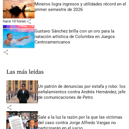
Mineros logra ingresos y utilidades récord en el
primer semestre de 2026
share
hace 10 horas
Gustavo Sánchez brilla con un oro para la
natación artística de Colombia en Juegos
Centroamericanos
share
Las más leídas
Un patrón de denuncias por estafa y robo: los
señalamientos contra Andrés Hernández, jefe
de comunicaciones de Petro
share
Sale a la luz la razón por la que las víctimas
del caso contra Jorge Alfredo Vargas no
participarán en el juicio