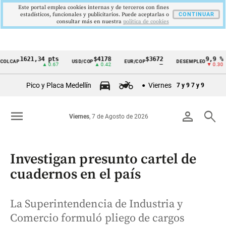
Este portal emplea cookies internas y de terceros con fines
estadísticos, funcionales y publicitarios. Puede aceptarlas o
CONTINUAR
consultar más en nuestra
politica de cookies
1621,34 pts
$4178
$3672
9,9 %
P
USD/COP
EUR/COP
DESEMPLEO
PI
Cintillo
▲ 0.67
▲ 0.42
—
▼ 0.30
de
Pico y Placa Medellín
Viernes
7 y 9
7 y 9
indicadores
económicos
menu
person
search
Viernes
, 7 de Agosto de 2026
Colombia
Investigan presunto cartel de
cuadernos en el país
La Superintendencia de Industria y
Comercio formuló pliego de cargos