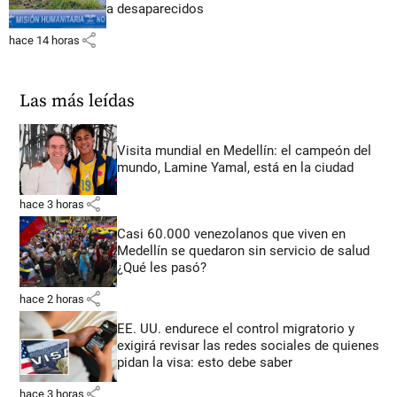
a desaparecidos
share
hace 14 horas
Las más leídas
Visita mundial en Medellín: el campeón del
mundo, Lamine Yamal, está en la ciudad
share
hace 3 horas
Casi 60.000 venezolanos que viven en
Medellín se quedaron sin servicio de salud
¿Qué les pasó?
share
hace 2 horas
EE. UU. endurece el control migratorio y
exigirá revisar las redes sociales de quienes
pidan la visa: esto debe saber
share
hace 3 horas