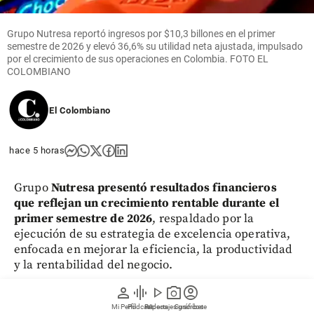
Grupo Nutresa reportó ingresos por $10,3 billones en el primer
semestre de 2026 y elevó 36,6% su utilidad neta ajustada, impulsado
por el crecimiento de sus operaciones en Colombia. FOTO EL
COLOMBIANO
El Colombiano
hace 5 horas
Grupo
Nutresa presentó resultados financieros
que reflejan un crecimiento rentable durante el
primer semestre de 2026
, respaldado por la
ejecución de su estrategia de excelencia operativa,
enfocada en mejorar la eficiencia, la productividad
y la rentabilidad del negocio.
person
graphic_eq
play_arrow
photo_camera
account_circle
Mi Perfil
Pódcast
Reportajes gráficos
Videos
Suscríbete