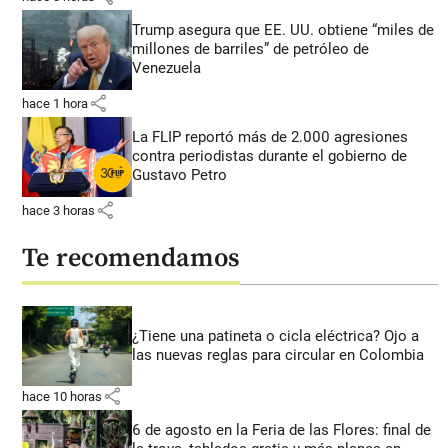
Trump asegura que EE. UU. obtiene “miles de
millones de barriles” de petróleo de
Venezuela
share
hace 1 hora
La FLIP reportó más de 2.000 agresiones
contra periodistas durante el gobierno de
Gustavo Petro
share
hace 3 horas
Te recomendamos
¿Tiene una patineta o cicla eléctrica? Ojo a
las nuevas reglas para circular en Colombia
share
hace 10 horas
6 de agosto en la Feria de las Flores: final de