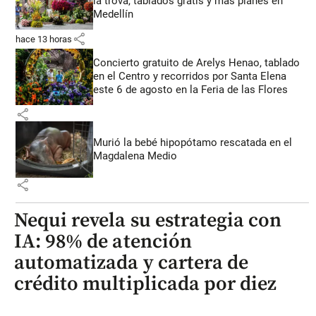
la trova, tablados gratis y más planes en
Medellín
share
hace 13 horas
Concierto gratuito de Arelys Henao, tablado
en el Centro y recorridos por Santa Elena
este 6 de agosto en la Feria de las Flores
share
Murió la bebé hipopótamo rescatada en el
Magdalena Medio
share
Nequi revela su estrategia con
IA: 98% de atención
automatizada y cartera de
crédito multiplicada por diez