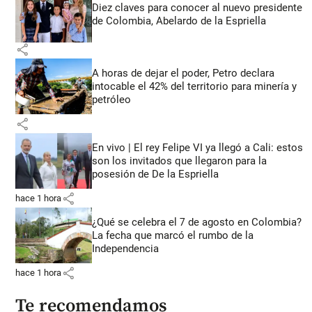
Diez claves para conocer al nuevo presidente
de Colombia, Abelardo de la Espriella
share
A horas de dejar el poder, Petro declara
intocable el 42% del territorio para minería y
petróleo
share
En vivo | El rey Felipe VI ya llegó a Cali: estos
son los invitados que llegaron para la
posesión de De la Espriella
share
hace 1 hora
¿Qué se celebra el 7 de agosto en Colombia?
La fecha que marcó el rumbo de la
Independencia
share
hace 1 hora
Te recomendamos