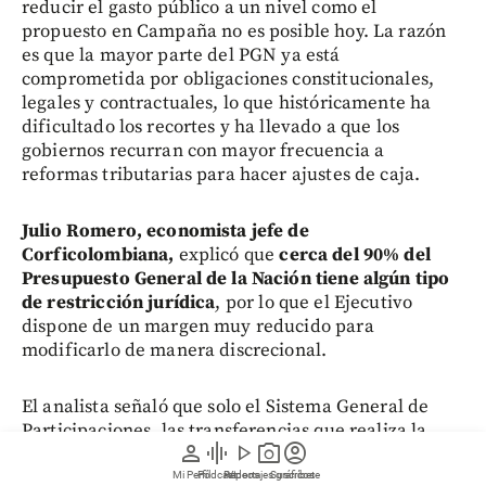
reducir el gasto público a un nivel como el
propuesto en Campaña no es posible hoy. La razón
es que la mayor parte del PGN ya está
comprometida por obligaciones constitucionales,
legales y contractuales, lo que históricamente ha
dificultado los recortes y ha llevado a que los
gobiernos recurran con mayor frecuencia a
reformas tributarias para hacer ajustes de caja.
Julio Romero, economista jefe de
Corficolombiana,
explicó que
cerca del 90% del
Presupuesto General de la Nación tiene algún tipo
de restricción jurídica
, por lo que el Ejecutivo
dispone de un margen muy reducido para
modificarlo de manera discrecional.
El analista señaló que solo el Sistema General de
Participaciones, las transferencias que realiza la
person
graphic_eq
play_arrow
photo_camera
account_circle
Nación a los territorios, representan más de la mitad
del presupuesto. A ello se suman los recursos
Mi Perfil
Pódcast
Reportajes gráficos
Videos
Suscríbete