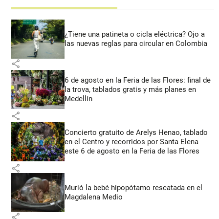
¿Tiene una patineta o cicla eléctrica? Ojo a
las nuevas reglas para circular en Colombia
share
6 de agosto en la Feria de las Flores: final de
la trova, tablados gratis y más planes en
Medellín
share
Concierto gratuito de Arelys Henao, tablado
en el Centro y recorridos por Santa Elena
este 6 de agosto en la Feria de las Flores
share
Murió la bebé hipopótamo rescatada en el
Magdalena Medio
share