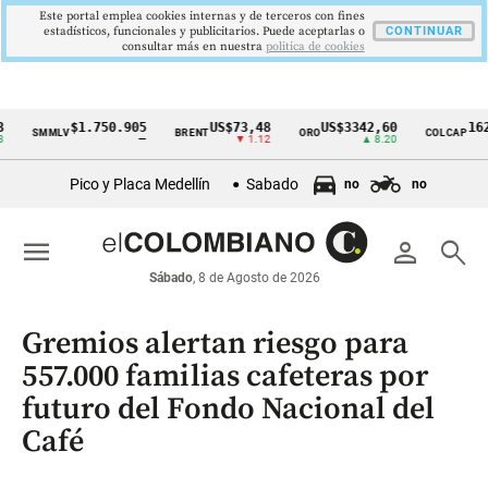
Este portal emplea cookies internas y de terceros con fines
estadísticos, funcionales y publicitarios. Puede aceptarlas o
CONTINUAR
consultar más en nuestra
politica de cookies
$1.750.905
US$73,48
US$3342,60
1621,34
SMMLV
BRENT
ORO
COLCAP
Cintillo
—
▼ 1.12
▲ 8.20
▲
de
Pico y Placa Medellín
Sabado
no
no
indicadores
económicos
menu
person
search
Colombia
Sábado
, 8 de Agosto de 2026
Gremios alertan riesgo para
557.000 familias cafeteras por
futuro del Fondo Nacional del
Café