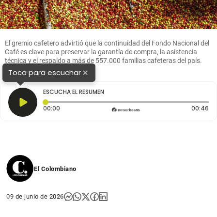
El gremio cafetero advirtió que la continuidad del Fondo Nacional del
Café es clave para preservar la garantía de compra, la asistencia
técnica y el respaldo a más de 557.000 familias cafeteras del país.
FOTO Manuel Saldarriaga
×
Toca para escuchar
ESCUCHA EL RESUMEN
Tiempo transcurrido: 0 segundos
Du
00:00
00:46
El Colombiano
09 de junio de 2026