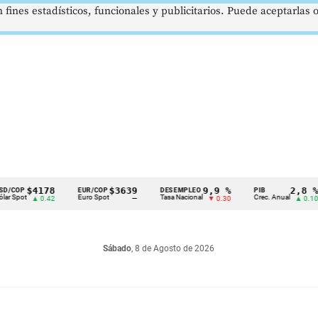
 fines estadísticos, funcionales y publicitarios. Puede aceptarlas
$4178
$3639
9,9 %
2,8 %
EUR/COP
DESEMPLEO
PIB
T
Euro Spot
Tasa Nacional
Crec. Anual
T
▲ 0.42
—
▼ 0.30
▲ 0.10
Sábado
, 8 de Agosto de 2026