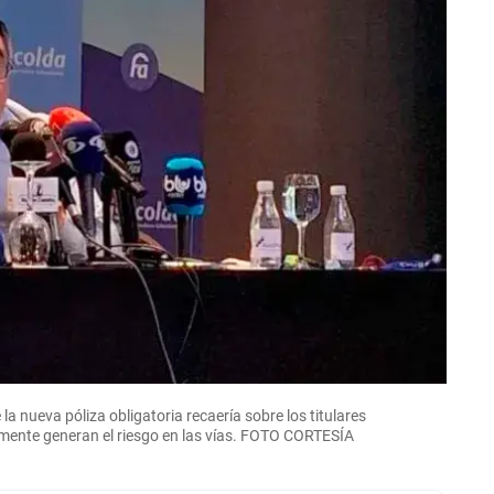
a nueva póliza obligatoria recaería sobre los titulares
amente generan el riesgo en las vías. FOTO CORTESÍA