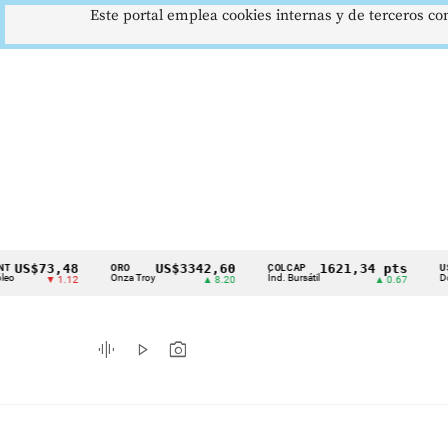
Este portal emplea cookies internas y de terceros con
73,48
US$3342,60
1621,34 pts
ORO
COLCAP
USD/COP
Cintillo
Onza Troy
Índ. Bursátil
Dólar Spot
▼ 1.12
▲ 8.20
▲ 0.67
de
indicadores
graphic_eq
play_arrow
photo_camera
económicos
Colombia