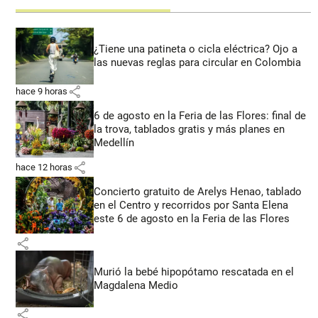
¿Tiene una patineta o cicla eléctrica? Ojo a
las nuevas reglas para circular en Colombia
share
hace 9 horas
6 de agosto en la Feria de las Flores: final de
la trova, tablados gratis y más planes en
Medellín
share
hace 12 horas
Concierto gratuito de Arelys Henao, tablado
en el Centro y recorridos por Santa Elena
este 6 de agosto en la Feria de las Flores
share
Murió la bebé hipopótamo rescatada en el
Magdalena Medio
share