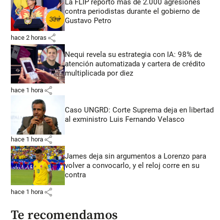
La FLIP reportó más de 2.000 agresiones
contra periodistas durante el gobierno de
Gustavo Petro
share
hace 2 horas
Nequi revela su estrategia con IA: 98% de
atención automatizada y cartera de crédito
multiplicada por diez
share
hace 1 hora
Caso UNGRD: Corte Suprema deja en libertad
al exministro Luis Fernando Velasco
share
hace 1 hora
James deja sin argumentos a Lorenzo para
volver a convocarlo, y el reloj corre en su
contra
share
hace 1 hora
Te recomendamos