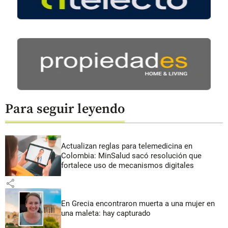
Para seguir leyendo
Actualizan reglas para telemedicina en
Colombia: MinSalud sacó resolución que
fortalece uso de mecanismos digitales
share
En Grecia encontraron muerta a una mujer en
una maleta: hay capturado