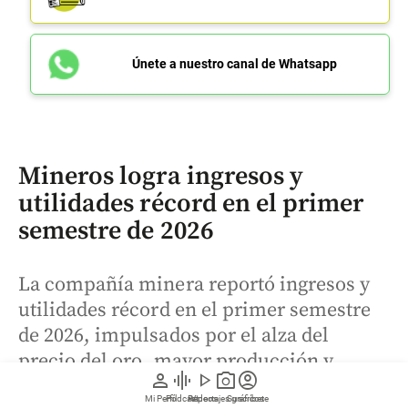
Únete a nuestro canal de Whatsapp
Mineros logra ingresos y
utilidades récord en el primer
semestre de 2026
La compañía minera reportó ingresos y
utilidades récord en el primer semestre
de 2026, impulsados por el alza del
precio del oro, mayor producción y
person
graphic_eq
play_arrow
photo_camera
account_circle
liquidez.
Mi Perfil
Pódcast
Reportajes gráficos
Videos
Suscríbete