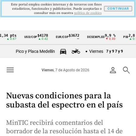
Este portal emplea cookies internas y de terceros con fines
estadísticos, funcionales y publicitarios. Puede aceptarlas o
CONTINUAR
consultar más en nuestra
politica de cookies
 pts
$4178
$3672
9,9 %
2,8 %
USD/COP
EUR/COP
DESEMPLEO
PIB
Cintillo
0.67
▲ 0.42
—
▼ 0.30
▲ 0.10
de
Pico y Placa Medellín
Viernes
7 y 9
7 y 9
indicadores
económicos
menu
person
search
Viernes
, 7 de Agosto de 2026
Colombia
Nuevas condiciones para la
subasta del espectro en el país
MinTIC recibirá comentarios del
borrador de la resolución hasta el 14 de