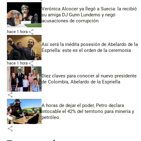
Verónica Alcocer ya llegó a Suecia: la recibió
su amiga DJ Gunn Lundemo y negó
acusaciones de corrupción
share
hace 1 hora
Así será la inédita posesión de Abelardo de la
Espriella: este es el orden de la ceremonia
share
hace 1 hora
Diez claves para conocer al nuevo presidente
de Colombia, Abelardo de la Espriella
share
A horas de dejar el poder, Petro declara
intocable el 42% del territorio para minería y
petróleo
share