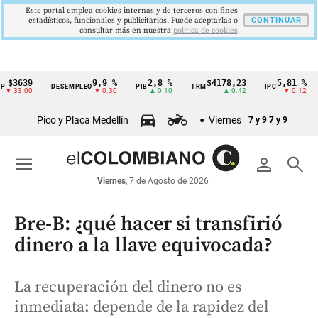
Este portal emplea cookies internas y de terceros con fines
estadísticos, funcionales y publicitarios. Puede aceptarlas o
CONTINUAR
consultar más en nuestra
politica de cookies
639
9,9 %
2,8 %
$4178,23
5,81 %
DESEMPLEO
PIB
TRM
IPC
DTF
Cintillo
.00
▼ 0.30
▲ 0.10
▲ 0.42
▼ 0.12
de
Pico y Placa Medellín
Viernes
7 y 9
7 y 9
indicadores
económicos
menu
person
search
Colombia
Viernes
, 7 de Agosto de 2026
Bre-B: ¿qué hacer si transfirió
dinero a la llave equivocada?
La recuperación del dinero no es
inmediata: depende de la rapidez del