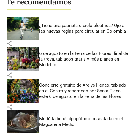
Te recomendamos
¿Tiene una patineta o cicla eléctrica? Ojo a
las nuevas reglas para circular en Colombia
share
6 de agosto en la Feria de las Flores: final de
la trova, tablados gratis y más planes en
Medellín
share
Concierto gratuito de Arelys Henao, tablado
en el Centro y recorridos por Santa Elena
este 6 de agosto en la Feria de las Flores
share
Murió la bebé hipopótamo rescatada en el
Magdalena Medio