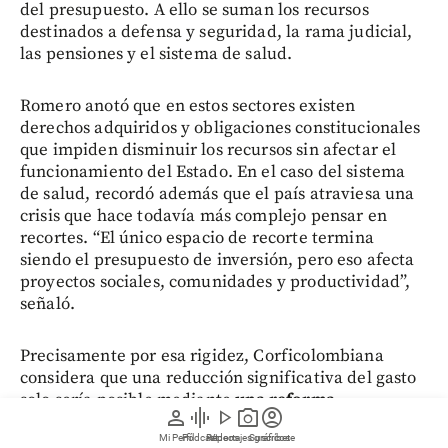
del presupuesto. A ello se suman los recursos
destinados a defensa y seguridad, la rama judicial,
las pensiones y el sistema de salud.
Romero anotó que en estos sectores existen
derechos adquiridos y obligaciones constitucionales
que impiden disminuir los recursos sin afectar el
funcionamiento del Estado. En el caso del sistema
de salud, recordó además que el país atraviesa una
crisis que hace todavía más complejo pensar en
recortes. “El único espacio de recorte termina
siendo el presupuesto de inversión, pero eso afecta
proyectos sociales, comunidades y productividad”,
señaló.
Precisamente por esa rigidez, Corficolombiana
considera que una reducción significativa del gasto
solo sería posible mediante
una reforma
person
graphic_eq
play_arrow
photo_camera
account_circle
estructural al gasto público,
que permita modificar
Mi Perfil
Pódcast
Reportajes gráficos
Videos
Suscríbete
las normas que hoy hacen inflexible buena parte del