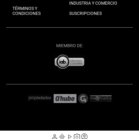
INDUSTRIA Y COMERCIO
TÉRMINOS Y
CONDICIONES
SUSCRIPCIONES
MIEMBRO DE:
person
graphic_eq
play_arrow
photo_camera
account_circle