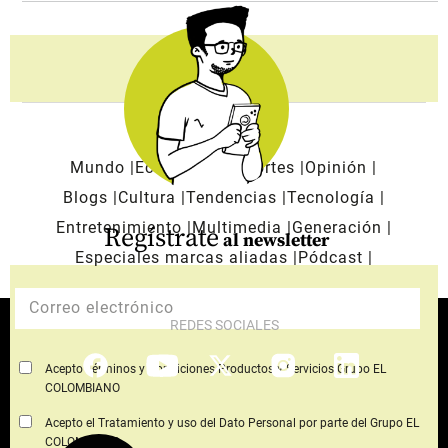
Mundo
Economía
Deportes
Opinión
Blogs
Cultura
Tendencias
Tecnología
Entretenimiento
Multimedia
Generación
Regístrate
al newsletter
Especiales marcas aliadas
Pódcast
REDES SOCIALES
Acepto Términos y Condiciones Productos y Servicios Grupo EL
COLOMBIANO
Acepto el Tratamiento y uso del Dato Personal por parte del Grupo EL
COLOMBIANO