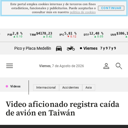
Este portal emplea cookies internas y de terceros con fines
estadísticos, funcionales y publicitarios. Puede aceptarlas o
CONTINUAR
consultar más en nuestra
politica de cookies
2,8 %
$4178,23
5,81 %
12,48 %
$386,1
PIB
TRM
IPC
DTF
UVR
Cintillo
▲ 0.10
▲ 0.42
▼ 0.12
▲ 0.05
▲ 
de
Pico y Placa Medellín
Viernes
7 y 9
7 y 9
indicadores
económicos
menu
person
search
Viernes
, 7 de Agosto de 2026
Colombia
Videos
Internacional
Accidentes
Asia
Video aficionado registra caída
de avión en Taiwán