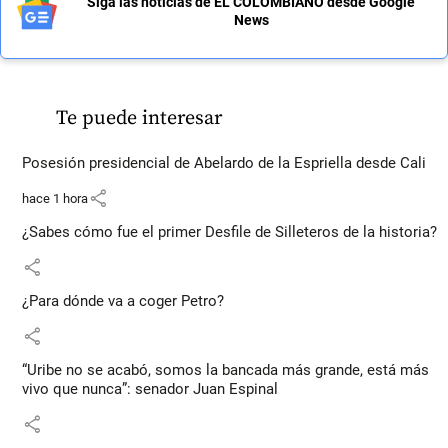
Siga las noticias de EL COLOMBIANO desde Google
News
Te puede interesar
Posesión presidencial de Abelardo de la Espriella desde Cali
share
hace 1 hora
¿Sabes cómo fue el primer Desfile de Silleteros de la historia?
share
¿Para dónde va a coger Petro?
share
“Uribe no se acabó, somos la bancada más grande, está más
vivo que nunca”: senador Juan Espinal
share