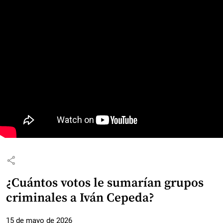
share
¿Cuántos votos le sumarían grupos
criminales a Iván Cepeda?
15 de mayo de 2026