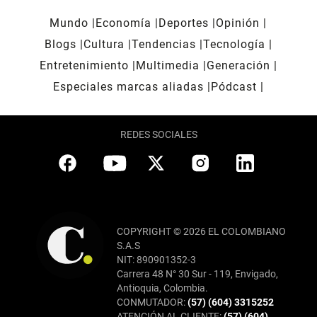
Mundo
Economía
Deportes
Opinión
Blogs
Cultura
Tendencias
Tecnología
Entretenimiento
Multimedia
Generación
Especiales marcas aliadas
Pódcast
REDES SOCIALES
COPYRIGHT © 2026 EL COLOMBIANO
S.A.S
NIT: 890901352-3
Carrera 48 N° 30 Sur - 119, Envigado,
Antioquia, Colombia.
CONMUTADOR:
(57) (604) 3315252
ATENCIÓN AL CLIENTE:
(57) (604)