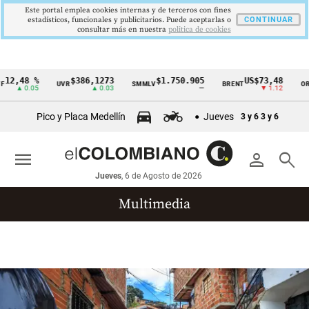
Este portal emplea cookies internas y de terceros con fines
estadísticos, funcionales y publicitarios. Puede aceptarlas o
CONTINUAR
consultar más en nuestra
politica de cookies
12,48 %
$386,1273
$1.750.905
US$73,48
UVR
SMMLV
BRENT
ORO
Cintillo
▲ 0.05
▲ 0.03
—
▼ 1.12
de
Pico y Placa Medellín
Jueves
3 y 6
3 y 6
indicadores
económicos
menu
person
search
Colombia
Jueves
, 6 de Agosto de 2026
Multimedia
Reportajes gráficos
Videos
Infografías