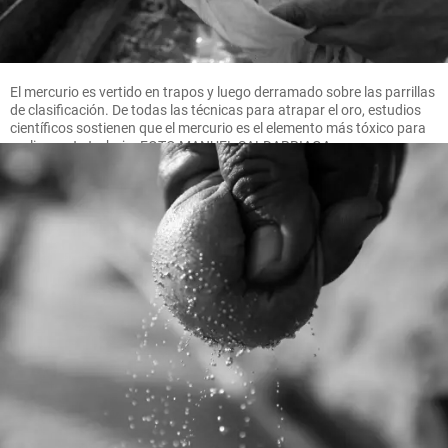
El mercurio es vertido en trapos y luego derramado sobre las parrillas
de clasificación. De todas las técnicas para atrapar el oro, estudios
científicos sostienen que el mercurio es el elemento más tóxico para
realizar este trabajo. FOTO MANUEL SALDARRIAGA