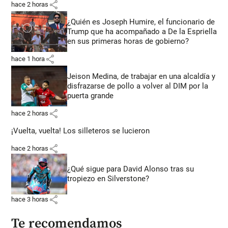
share
hace 2 horas
¿Quién es Joseph Humire, el funcionario de
Trump que ha acompañado a De la Espriella
en sus primeras horas de gobierno?
share
hace 1 hora
Jeison Medina, de trabajar en una alcaldía y
disfrazarse de pollo a volver al DIM por la
puerta grande
share
hace 2 horas
¡Vuelta, vuelta! Los silleteros se lucieron
share
hace 2 horas
¿Qué sigue para David Alonso tras su
tropiezo en Silverstone?
share
hace 3 horas
Te recomendamos