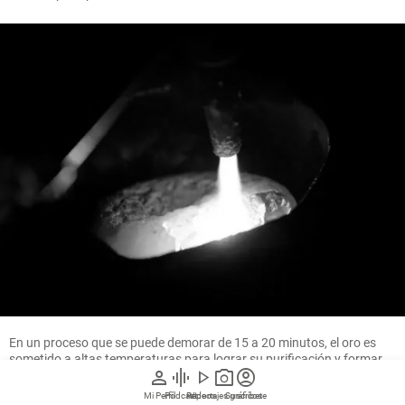
En un proceso que se puede demorar de 15 a 20 minutos, el oro es
sometido a altas temperaturas para lograr su purificación y formar
person
graphic_eq
play_arrow
photo_camera
account_circle
el lingote. FOTO MANUEL SALDARRIAGA
Mi Perfil
Pódcast
Reportajes gráficos
Videos
Suscríbete