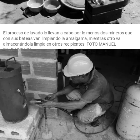
El proceso de lavado lo llevan a cabo por lo menos dos mineros que
con sus bateas van limpiando la amalgama, mientras otro va
almacenándola limpia en otros recipientes. FOTO MANUEL
SALDARRIAGA