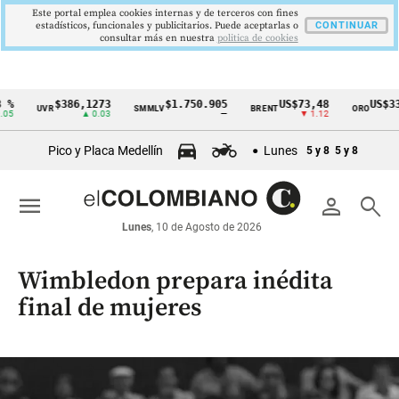
Este portal emplea cookies internas y de terceros con fines
estadísticos, funcionales y publicitarios. Puede aceptarlas o
CONTINUAR
consultar más en nuestra
politica de cookies
$386,1273
$1.750.905
US$73,48
US$3342,60
VR
SMMLV
BRENT
ORO
Cintillo
▲ 0.03
—
▼ 1.12
▲ 8.20
de
Pico y Placa Medellín
Lunes
5 y 8
5 y 8
indicadores
económicos
menu
person
search
Colombia
Lunes
, 10 de Agosto de 2026
Wimbledon prepara inédita
final de mujeres