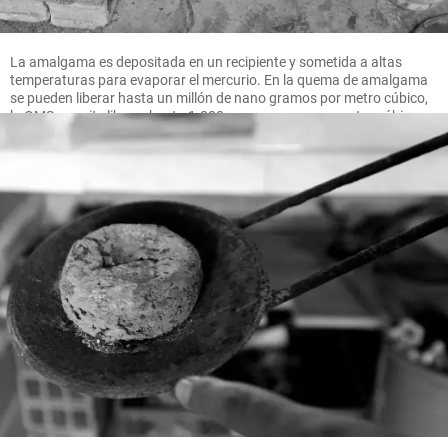
La amalgama es depositada en un recipiente y sometida a altas
temperaturas para evaporar el mercurio. En la quema de amalgama
se pueden liberar hasta un millón de nano gramos por metro cúbico,
la OMS permite liberar hasta 1.000 nano gramos por metro cúbico.
FOTO MANUEL SALDARRIAGA