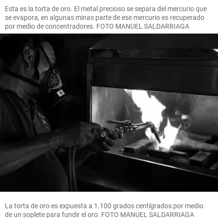
Esta es la torta de oro. El metal precioso se separa del mercurio que
se evapora, en algunas minas parte de ese mercurio es recuperado
por medio de concentradores. FOTO MANUEL SALDARRIAGA
La torta de oro es expuesta a 1.100 grados centígrados por medio
de un soplete para fundir el oro. FOTO MANUEL SALDARRIAGA