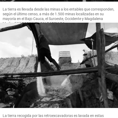
La tierra es llevada desde las minas a los entables que corresponden,
según el último censo, a más de 1.500 minas localizadas en su
mayoría en el Bajo Cauca, el Suroeste, Occidente y Magdalena
Medio. FOTO MANUEL SALDARRIAGA
La tierra recogida por las retroexcavadoras es lavada en estas