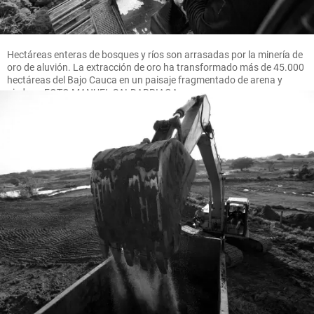
Hectáreas enteras de bosques y ríos son arrasadas por la minería de
oro de aluvión. La extracción de oro ha transformado más de 45.000
hectáreas del Bajo Cauca en un paisaje fragmentado de arena y
piedras. FOTO MANUEL SALDARRIAGA