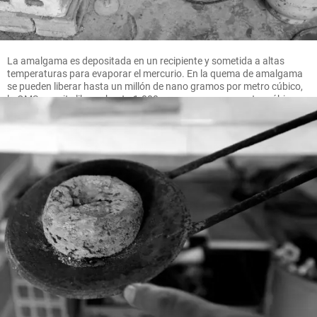
La amalgama es depositada en un recipiente y sometida a altas
temperaturas para evaporar el mercurio. En la quema de amalgama
se pueden liberar hasta un millón de nano gramos por metro cúbico,
la OMS permite liberar hasta 1.000 nano gramos por metro cúbico.
FOTO MANUEL SALDARRIAGA