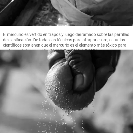
El mercurio es vertido en trapos y luego derramado sobre las parrillas
de clasificación. De todas las técnicas para atrapar el oro, estudios
científicos sostienen que el mercurio es el elemento más tóxico para
realizar este trabajo. FOTO MANUEL SALDARRIAGA