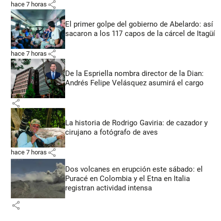
share
hace 7 horas
El primer golpe del gobierno de Abelardo: así
sacaron a los 117 capos de la cárcel de Itagüí
share
hace 7 horas
De la Espriella nombra director de la Dian:
Andrés Felipe Velásquez asumirá el cargo
share
La historia de Rodrigo Gaviria: de cazador y
cirujano a fotógrafo de aves
share
hace 7 horas
Dos volcanes en erupción este sábado: el
Puracé en Colombia y el Etna en Italia
registran actividad intensa
share