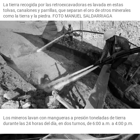
La tierra recogida por las retroexcavadoras es lavada en estas
tolvas, canalones y parrillas, que separan el oro de otros minerales
como la tierra y la piedra. FOTO MANUEL SALDARRIAGA
Los mineros lavan con mangueras a presión toneladas de tierra
durante las 24 horas del día, en dos turnos, de 6:00 a.m. a 4:00 p.m.