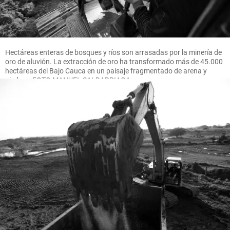
Hectáreas enteras de bosques y ríos son arrasadas por la minería de
oro de aluvión. La extracción de oro ha transformado más de 45.000
hectáreas del Bajo Cauca en un paisaje fragmentado de arena y
piedras. FOTO MANUEL SALDARRIAGA