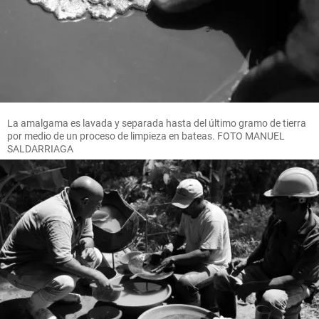
La amalgama es lavada y separada hasta del último gramo de tierra
por medio de un proceso de limpieza en bateas. FOTO MANUEL
SALDARRIAGA