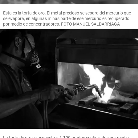
Esta es la torta de oro. El metal precioso se separa del mercurio que
se evapora, en algunas minas parte de ese mercurio es recuperado
por medio de concentradores. FOTO MANUEL SALDARRIAGA
La torta de oro es expuesta a 1.100 grados centígrados por medio