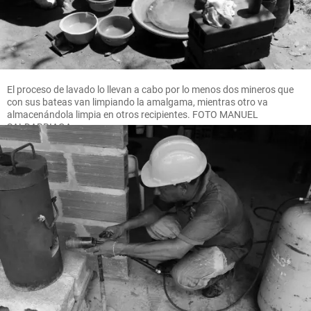
El proceso de lavado lo llevan a cabo por lo menos dos mineros que
con sus bateas van limpiando la amalgama, mientras otro va
almacenándola limpia en otros recipientes. FOTO MANUEL
SALDARRIAGA