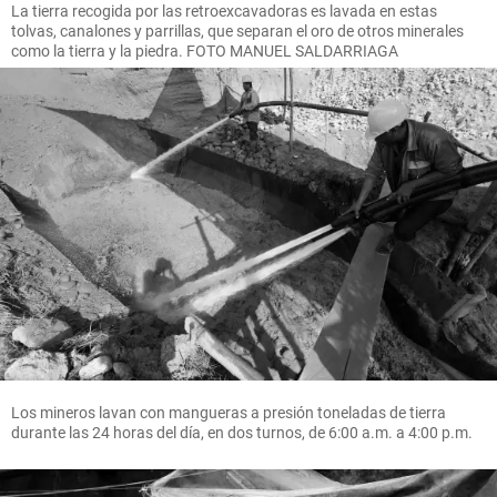
La tierra recogida por las retroexcavadoras es lavada en estas
tolvas, canalones y parrillas, que separan el oro de otros minerales
como la tierra y la piedra. FOTO MANUEL SALDARRIAGA
Los mineros lavan con mangueras a presión toneladas de tierra
durante las 24 horas del día, en dos turnos, de 6:00 a.m. a 4:00 p.m.