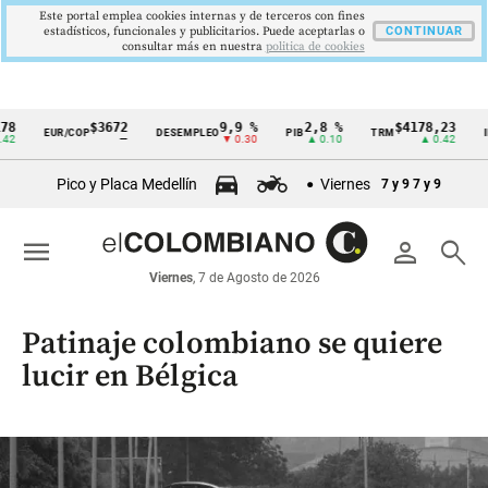
Este portal emplea cookies internas y de terceros con fines
estadísticos, funcionales y publicitarios. Puede aceptarlas o
CONTINUAR
consultar más en nuestra
politica de cookies
$3672
9,9 %
2,8 %
$4178,23
5,81 
R/COP
DESEMPLEO
PIB
TRM
IPC
Cintillo
—
▼ 0.30
▲ 0.10
▲ 0.42
▼ 0.1
de
Pico y Placa Medellín
Viernes
7 y 9
7 y 9
indicadores
económicos
menu
person
search
Colombia
Viernes
, 7 de Agosto de 2026
Patinaje colombiano se quiere
lucir en Bélgica