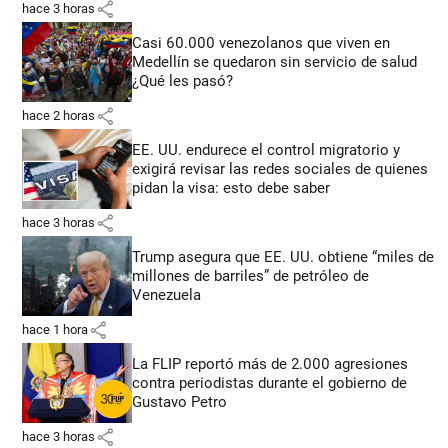
share
hace 3 horas
Casi 60.000 venezolanos que viven en
Medellín se quedaron sin servicio de salud
¿Qué les pasó?
share
hace 2 horas
EE. UU. endurece el control migratorio y
exigirá revisar las redes sociales de quienes
pidan la visa: esto debe saber
share
hace 3 horas
Trump asegura que EE. UU. obtiene “miles de
millones de barriles” de petróleo de
Venezuela
share
hace 1 hora
La FLIP reportó más de 2.000 agresiones
contra periodistas durante el gobierno de
Gustavo Petro
share
hace 3 horas