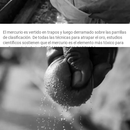
El mercurio es vertido en trapos y luego derramado sobre las parrillas
de clasificación. De todas las técnicas para atrapar el oro, estudios
científicos sostienen que el mercurio es el elemento más tóxico para
realizar este trabajo. FOTO MANUEL SALDARRIAGA