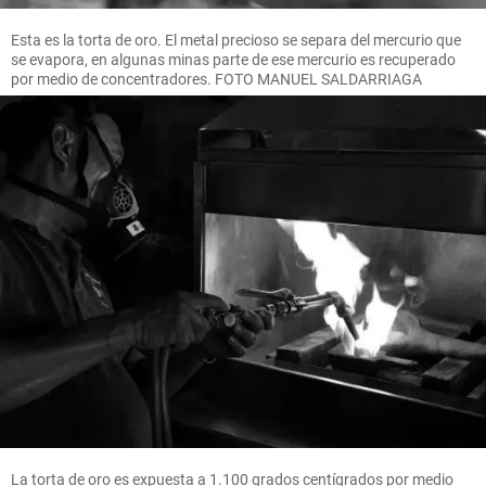
Esta es la torta de oro. El metal precioso se separa del mercurio que
se evapora, en algunas minas parte de ese mercurio es recuperado
por medio de concentradores. FOTO MANUEL SALDARRIAGA
La torta de oro es expuesta a 1.100 grados centígrados por medio