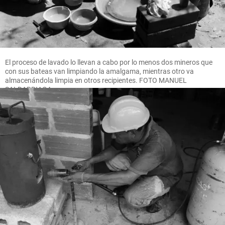
El proceso de lavado lo llevan a cabo por lo menos dos mineros que
con sus bateas van limpiando la amalgama, mientras otro va
almacenándola limpia en otros recipientes. FOTO MANUEL
SALDARRIAGA