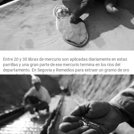
Entre 20 y 30 libras de mercurio son aplicadas diariamente en estas
parrillas y una gran parte de ese mercurio termina en los ríos del
departamento. En Segovia y Remedios para extraer un gramo de oro
se pierden 7 gramos de mercurio, en el Bajo Cauca 4.4 gramos.
FOTO MANUEL SALDARRIAGA