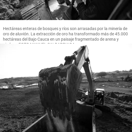
Hectáreas enteras de bosques y ríos son arrasadas por la minería de
oro de aluvión. La extracción de oro ha transformado más de 45.000
hectáreas del Bajo Cauca en un paisaje fragmentado de arena y
piedras. FOTO MANUEL SALDARRIAGA