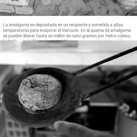
La amalgama es depositada en un recipiente y sometida a altas
temperaturas para evaporar el mercurio. En la quema de amalgama
se pueden liberar hasta un millón de nano gramos por metro cúbico,
la OMS permite liberar hasta 1.000 nano gramos por metro cúbico.
FOTO MANUEL SALDARRIAGA