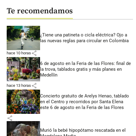
Te recomendamos
¿Tiene una patineta o cicla eléctrica? Ojo a
las nuevas reglas para circular en Colombia
share
hace 10 horas
6 de agosto en la Feria de las Flores: final de
la trova, tablados gratis y más planes en
Medellín
share
hace 13 horas
Concierto gratuito de Arelys Henao, tablado
en el Centro y recorridos por Santa Elena
este 6 de agosto en la Feria de las Flores
share
Murió la bebé hipopótamo rescatada en el
Magdalena Medio