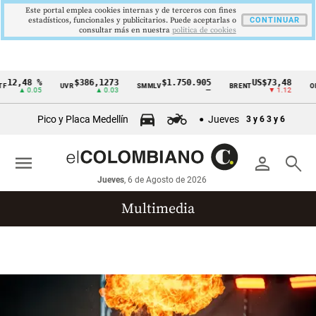
Este portal emplea cookies internas y de terceros con fines
estadísticos, funcionales y publicitarios. Puede aceptarlas o
CONTINUAR
consultar más en nuestra
politica de cookies
12,48 %
$386,1273
$1.750.905
US$73,48
F
UVR
SMMLV
BRENT
OR
Cintillo
▲ 0.05
▲ 0.03
—
▼ 1.12
de
Pico y Placa Medellín
Jueves
3 y 6
3 y 6
indicadores
económicos
menu
person
search
Colombia
Jueves
, 6 de Agosto de 2026
Multimedia
Reportajes gráficos
Videos
Infografías