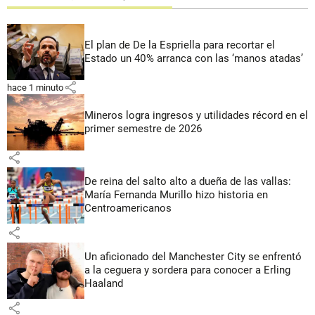
El plan de De la Espriella para recortar el
Estado un 40% arranca con las ‘manos atadas’
share
hace 1 minuto
Mineros logra ingresos y utilidades récord en el
primer semestre de 2026
share
De reina del salto alto a dueña de las vallas:
María Fernanda Murillo hizo historia en
Centroamericanos
share
Un aficionado del Manchester City se enfrentó
a la ceguera y sordera para conocer a Erling
Haaland
share