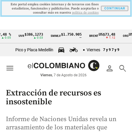
Este portal emplea cookies internas y de terceros con fines
estadísticos, funcionales y publicitarios. Puede aceptarlas o
CONTINUAR
consultar más en nuestra
politica de cookies
8 %
$386,1273
$1.750.905
US$73,48
US$3
UVR
SMMLV
BRENT
ORO
Cintillo
0.05
▲ 0.03
—
▼ 1.12
de
Pico y Placa Medellín
Viernes
7 y 9
7 y 9
indicadores
económicos
menu
person
search
Colombia
Viernes
, 7 de Agosto de 2026
Extracción de recursos es
insostenible
Informe de Naciones Unidas revela un
arrasamiento de los materiales que