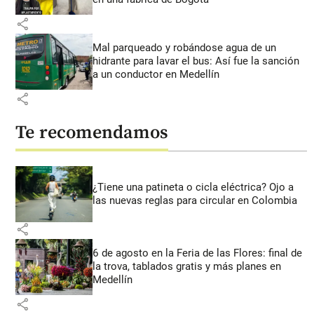
share
Mal parqueado y robándose agua de un
hidrante para lavar el bus: Así fue la sanción
a un conductor en Medellín
share
Te recomendamos
¿Tiene una patineta o cicla eléctrica? Ojo a
las nuevas reglas para circular en Colombia
share
6 de agosto en la Feria de las Flores: final de
la trova, tablados gratis y más planes en
Medellín
share