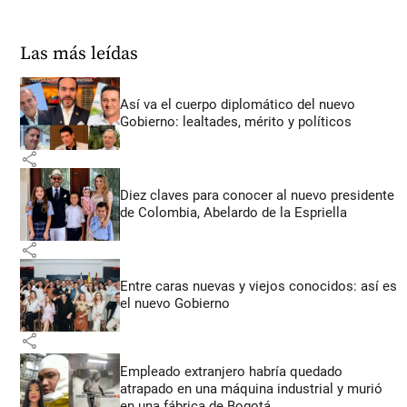
Las más leídas
Así va el cuerpo diplomático del nuevo
Gobierno: lealtades, mérito y políticos
share
Diez claves para conocer al nuevo presidente
de Colombia, Abelardo de la Espriella
share
Entre caras nuevas y viejos conocidos: así es
el nuevo Gobierno
share
Empleado extranjero habría quedado
atrapado en una máquina industrial y murió
en una fábrica de Bogotá