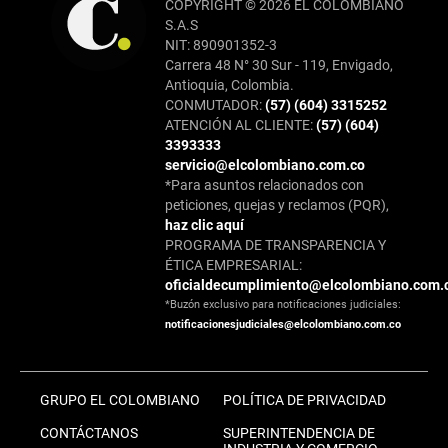
COPYRIGHT © 2026 EL COLOMBIANO
S.A.S
NIT: 890901352-3
Carrera 48 N° 30 Sur - 119, Envigado,
Antioquia, Colombia.
CONMUTADOR:
(57) (604) 3315252
ATENCIÓN AL CLIENTE:
(57) (604)
3393333
servicio@elcolombiano.com.co
*Para asuntos relacionados con
peticiones, quejas y reclamos (PQR),
haz clic aquí
PROGRAMA DE TRANSPARENCIA Y
ÉTICA EMPRESARIAL:
oficialdecumplimiento@elcolombiano.com.
*Buzón exclusivo para notificaciones judiciales:
notificacionesjudiciales@elcolombiano.com.co
GRUPO EL COLOMBIANO
POLÍTICA DE PRIVACIDAD
CONTÁCTANOS
SUPERINTENDENCIA DE