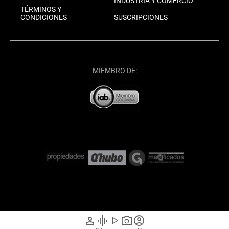
INDUSTRIA Y COMERCIO
TÉRMINOS Y
CONDICIONES
SUSCRIPCIONES
MIEMBRO DE:
person
graphic_eq
play_arrow
photo_camera
account_circle