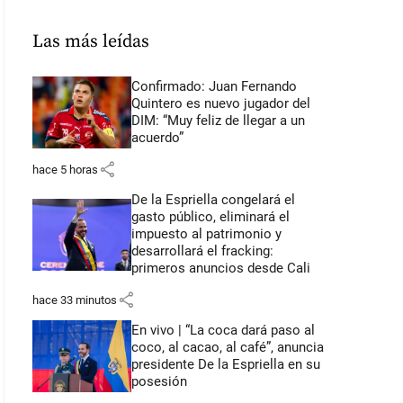
Las más leídas
Confirmado: Juan Fernando
Quintero es nuevo jugador del
DIM: “Muy feliz de llegar a un
acuerdo”
share
hace 5 horas
De la Espriella congelará el
gasto público, eliminará el
impuesto al patrimonio y
desarrollará el fracking:
primeros anuncios desde Cali
share
hace 33 minutos
En vivo | “La coca dará paso al
coco, al cacao, al café”, anuncia
presidente De la Espriella en su
posesión