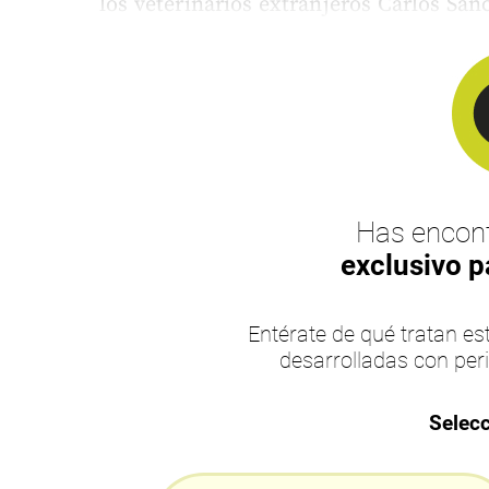
los veterinarios extranjeros Carlos Sánc
Has encont
exclusivo p
Entérate de qué tratan 
desarrolladas con per
Selecc