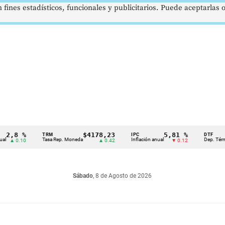
 fines estadísticos, funcionales y publicitarios. Puede aceptarlas
 %
$4178,23
5,81 %
TRM
IPC
DTF
Tasa Rep. Moneda
Inflación anual
Dep. Término Fijo
.10
▲ 0.42
▼ 0.12
Sábado
, 8 de Agosto de 2026