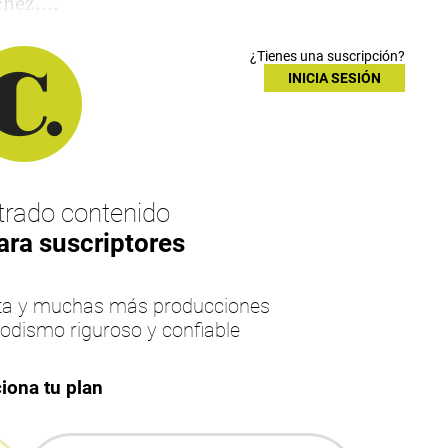
hez,...
¿Tienes una suscripción?
INICIA SESIÓN
rado contenido
ara suscriptores
esta y muchas más producciones
iodismo riguroso y confiable
iona tu plan