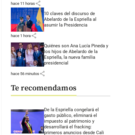
share
hace 11 horas
10 claves del discurso de
Abelardo de la Espriella al
asumir la Presidencia
share
hace 1 hora
Quiénes son Ana Lucía Pineda y
los hijos de Abelardo de la
Espriella, la nueva familia
presidencial
share
hace 56 minutos
Te recomendamos
De la Espriella congelará el
gasto público, eliminará el
impuesto al patrimonio y
desarrollará el fracking:
primeros anuncios desde Cali